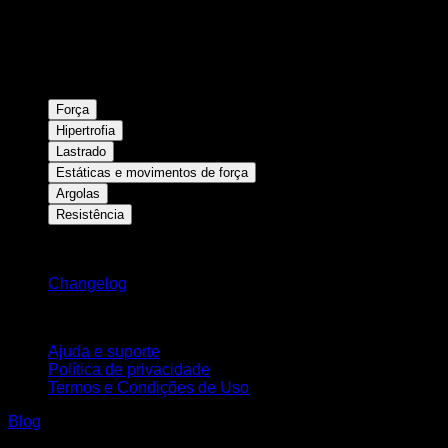
Força
Hipertrofia
Lastrado
Estáticas e movimentos de força
Argolas
Resistência
Mantenha-se atualizado
Changelog
Suporte
Ajuda e suporte
Política de privacidade
Termos e Condições de Uso
Blog