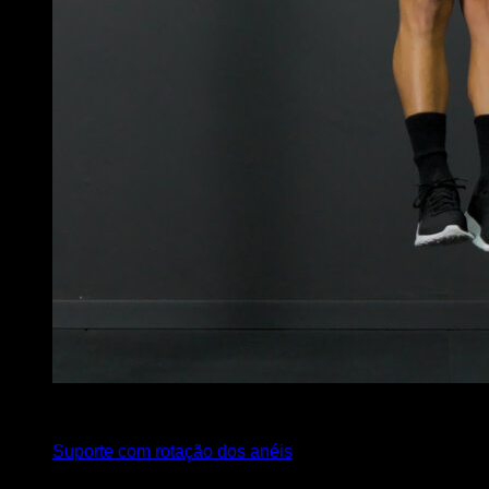
4
x
15
Suporte com rotação dos anéis