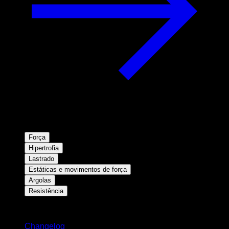
Força
Hipertrofia
Lastrado
Estáticas e movimentos de força
Argolas
Resistência
Mantenha-se atualizado
Changelog