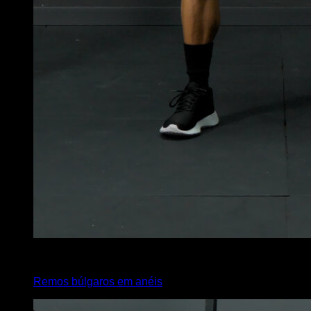
4
x
8
Remos búlgaros em anéis