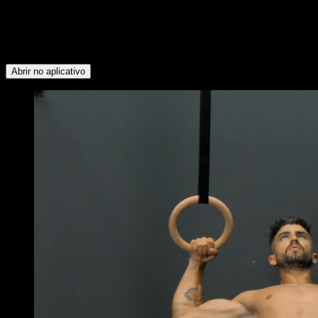
seguintes grupos musculares: Bíceps ∙ Rotadores Externos ∙
Dorsais ∙ Trapézio Inferior ∙ Deltoide Posterior ∙ Deltoide
Lateral ∙ Tríceps ∙ Deltoide Anterior ∙ Peitoral Inferior ∙
Abdominais
Abrir no aplicativo