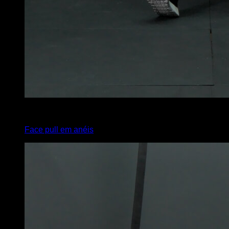
4
x
8
Face pull em anéis