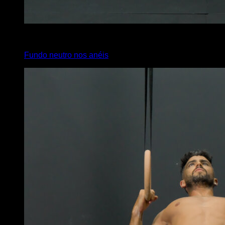
4
x
10
Fundo neutro nos anéis