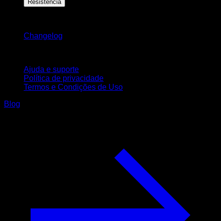
Resistência
Mantenha-se atualizado
Changelog
Suporte
Ajuda e suporte
Política de privacidade
Termos e Condições de Uso
Blog