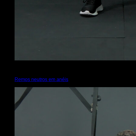
4
x
10
Remos neutros em anéis