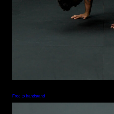
4
x
1
Frog to handstand