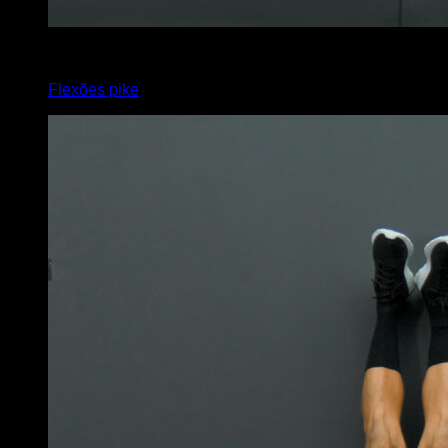
4
x
15
Flexões pike