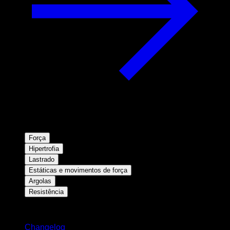
Força
Hipertrofia
Lastrado
Estáticas e movimentos de força
Argolas
Resistência
Mantenha-se atualizado
Changelog