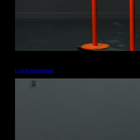
4
x
2
L sit to handstand