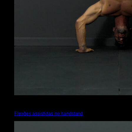
4
x
10
Flexões assistidas no handstand