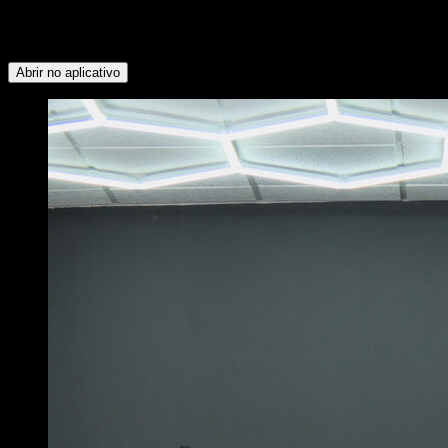
Flexores do Quadril ∙ Deltoide Anterior ∙ Peitoral Superior ∙
Trapézio Superior ∙ Serrátil ∙ Peitoral Inferior ∙ Bíceps ∙
Dorsais ∙ Oblíquos
Abrir no aplicativo