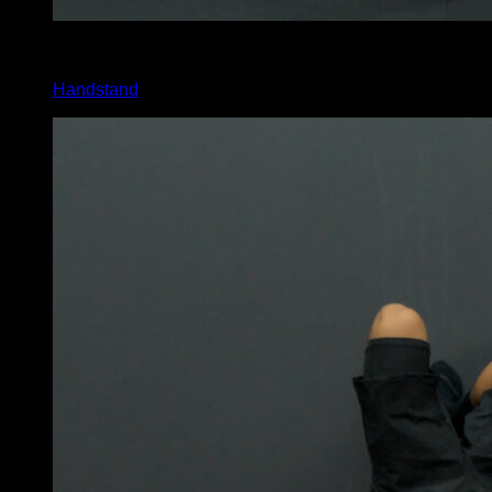
4
x
5
Handstand