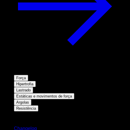
Força
Hipertrofia
Lastrado
Estáticas e movimentos de força
Argolas
Resistência
Mantenha-se atualizado
Changelog