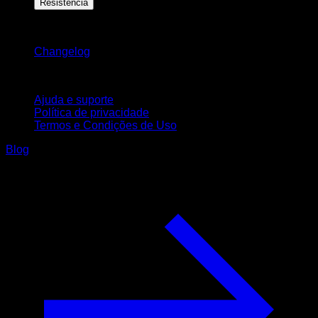
Resistência
Mantenha-se atualizado
Changelog
Suporte
Ajuda e suporte
Política de privacidade
Termos e Condições de Uso
Blog