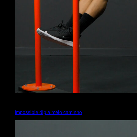
4
x
2
Impossible dip a meio caminho