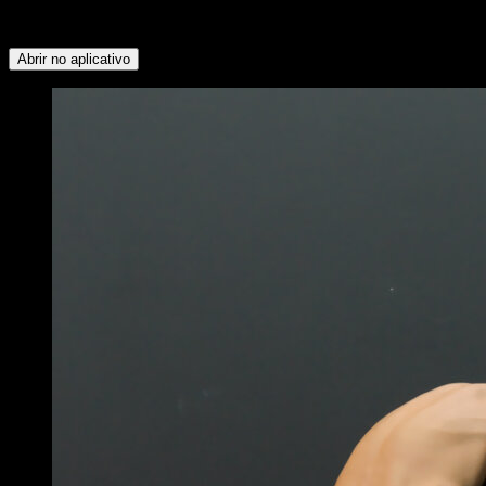
Superior ∙ Deltoide Anterior ∙ Abdominais ∙ Flexores do
Quadril ∙ Tríceps ∙ Peitoral Inferior ∙ Antebraços
Abrir no aplicativo