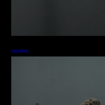
4
x
6
Leg raises