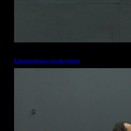
4
x
35
Estiramento da corrente traseira