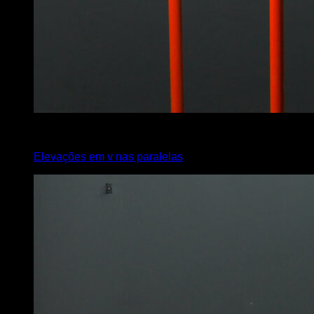
4
x
10
Elevações em v nas paralelas