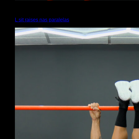
4
x
20
L sit raises nas paralelas