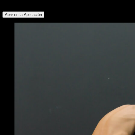
Cadera ∙ Tríceps ∙ Pectoral Inferior ∙ Antebrazos
Abrir en la Aplicación