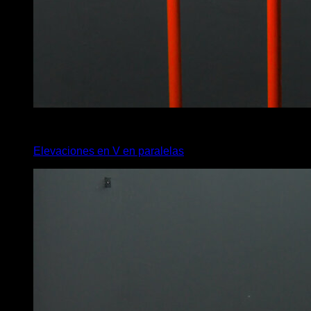
4
x
10
Elevaciones en V en paralelas