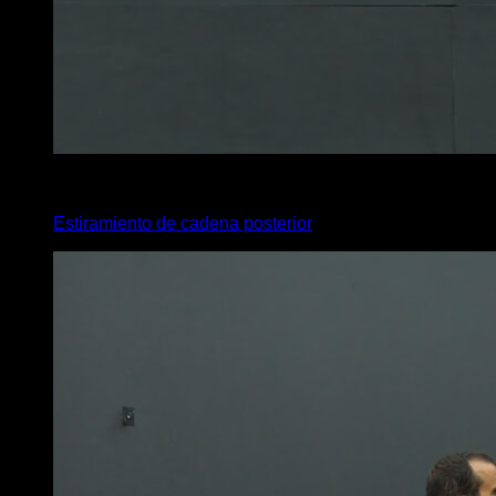
4
x
35
Estiramiento de cadena posterior