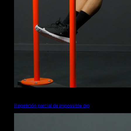
4
x
2
Repetición parcial de impossible dip