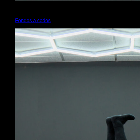
4
x
6
Fondos a codos