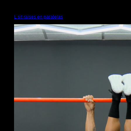
4
x
20
L sit raises en paralelas