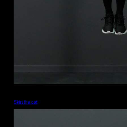
4
x
2
Skin the cat