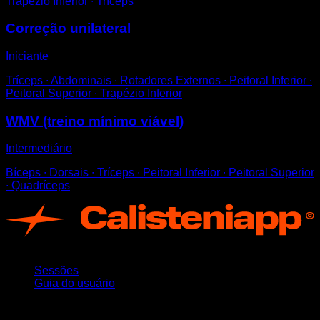
Trapézio Inferior ∙ Tríceps
Correção unilateral
Iniciante
Tríceps ∙ Abdominais ∙ Rotadores Externos ∙ Peitoral Inferior ∙
Peitoral Superior ∙ Trapézio Inferior
WMV (treino mínimo viável)
Intermediário
Bíceps ∙ Dorsais ∙ Tríceps ∙ Peitoral Inferior ∙ Peitoral Superior
∙ Quadríceps
App
Sessões
Guia do usuário
Mantenha-se atualizado