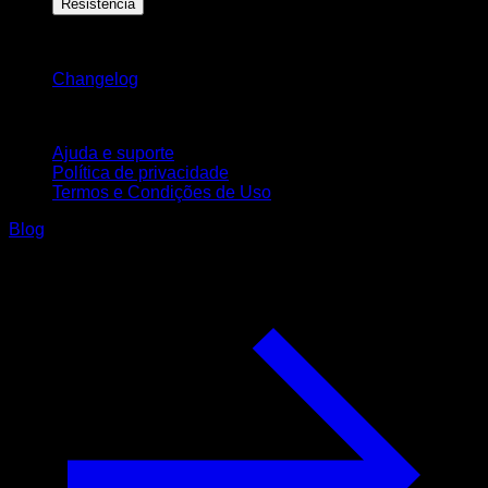
Resistência
Mantenha-se atualizado
Changelog
Suporte
Ajuda e suporte
Política de privacidade
Termos e Condições de Uso
Blog