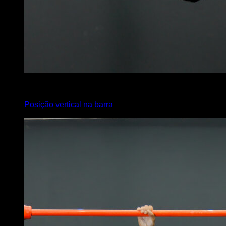
4
x
10
Posição vertical na barra