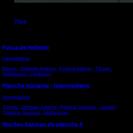
4
x
45
Plank
Você também pode gostar
Força de Hefesto
Intermediário
Bíceps ∙ Deltoide Anterior ∙ Peitoral Inferior ∙ Tríceps ∙
Antebraços ∙ Lombares
Planche Iniciante - Intermediário
Intermediário
Tríceps ∙ Deltoide Anterior ∙ Peitoral Superior ∙ Serrátil ∙
Trapézio Superior ∙ Abdominais
Noções básicas de planche 5