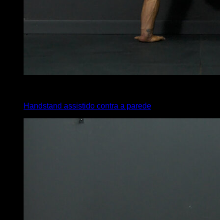
4
x
20
Handstand assistido contra a parede