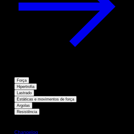
Força
Hipertrofia
Lastrado
Estáticas e movimentos de força
Argolas
Resistência
Mantenha-se atualizado
Changelog