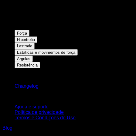
Força
Hipertrofia
Lastrado
Estáticas e movimentos de força
Argolas
Resistência
Mantenha-se atualizado
Changelog
Suporte
Ajuda e suporte
Política de privacidade
Termos e Condições de Uso
Blog