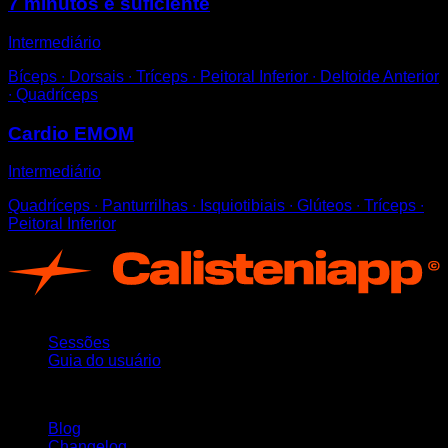
7 minutos é suficiente
Intermediário
Bíceps ∙ Dorsais ∙ Tríceps ∙ Peitoral Inferior ∙ Deltoide Anterior
∙ Quadríceps
Cardio EMOM
Intermediário
Quadríceps ∙ Panturrilhas ∙ Isquiotibiais ∙ Glúteos ∙ Tríceps ∙
Peitoral Inferior
App
Sessões
Guia do usuário
Mantenha-se atualizado
Blog
Changelog