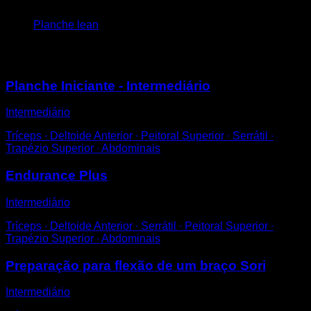
4
x
15
Planche lean
Você também pode gostar
Planche Iniciante - Intermediário
Intermediário
Tríceps ∙ Deltoide Anterior ∙ Peitoral Superior ∙ Serrátil ∙
Trapézio Superior ∙ Abdominais
Endurance Plus
Intermediário
Tríceps ∙ Deltoide Anterior ∙ Serrátil ∙ Peitoral Superior ∙
Trapézio Superior ∙ Abdominais
Preparação para flexão de um braço Sori
Intermediário