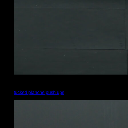
3
x
8
tucked planche push ups