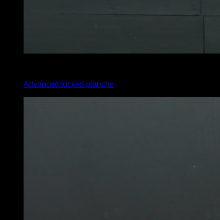
3
x
10
Advanced tucked planche