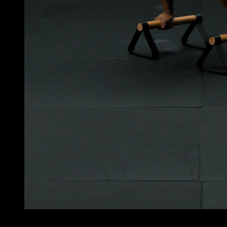
3
x
12