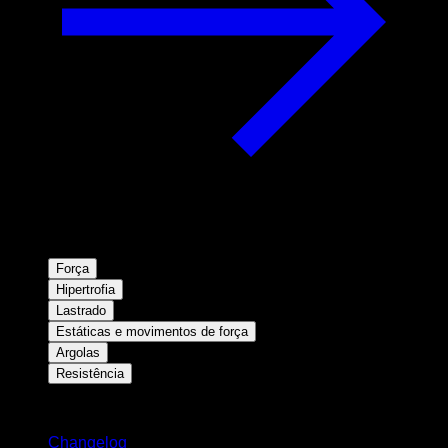
Força
Hipertrofia
Lastrado
Estáticas e movimentos de força
Argolas
Resistência
Mantenha-se atualizado
Changelog