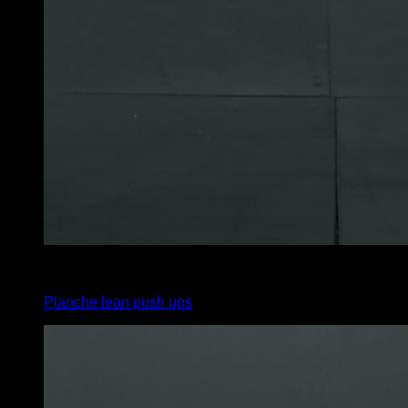
4
x
5
Planche lean push ups