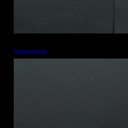
4
x
15
Pseudo planche