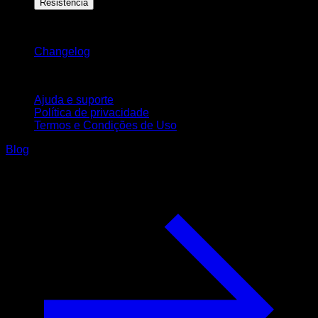
Resistência
Mantenha-se atualizado
Changelog
Suporte
Ajuda e suporte
Política de privacidade
Termos e Condições de Uso
Blog