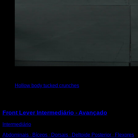
x
20
Hollow body tucked crunches
Você também pode gostar
Front Lever Intermediário - Avançado
Intermediário
Abdominais ∙ Bíceps ∙ Dorsais ∙ Deltoide Posterior ∙ Flexores