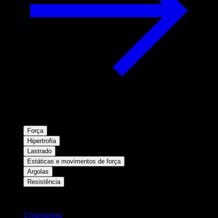
Força
Hipertrofia
Lastrado
Estáticas e movimentos de força
Argolas
Resistência
Mantenha-se atualizado
Changelog