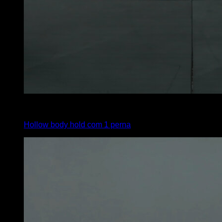
x
40
Hollow body hold com 1 perna