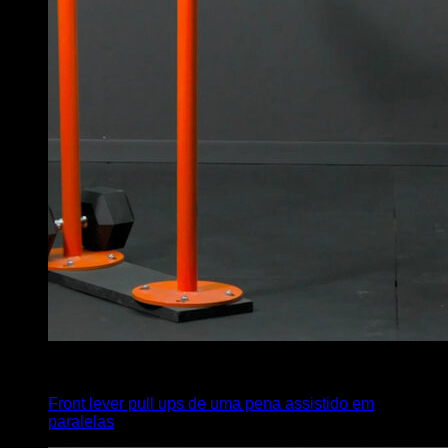
x
5
Front lever pull ups de uma pena assistido em
paralelas