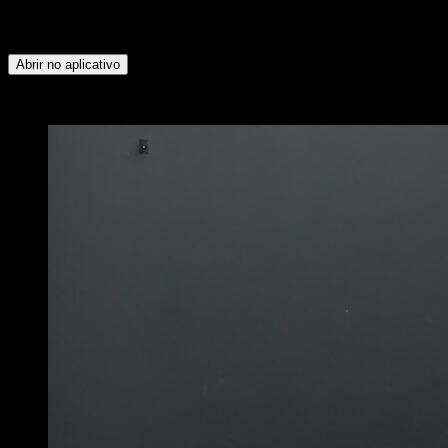
Bíceps ∙ Dorsais ∙ Isquiotibiais ∙ Deltoide Anterior ∙ Peitoral
Superior
Abrir no aplicativo
x
5
RODADAS