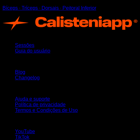
Bíceps ∙ Tríceps ∙ Dorsais ∙ Peitoral Inferior
App
Sessões
Guia do usuário
Mantenha-se atualizado
Blog
Changelog
Suporte
Ajuda e suporte
Política de privacidade
Termos e Condições de Uso
Siga-nos!
YouTube
TikTok