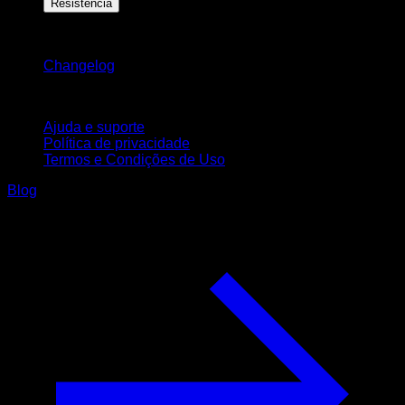
Resistência
Mantenha-se atualizado
Changelog
Suporte
Ajuda e suporte
Política de privacidade
Termos e Condições de Uso
Blog