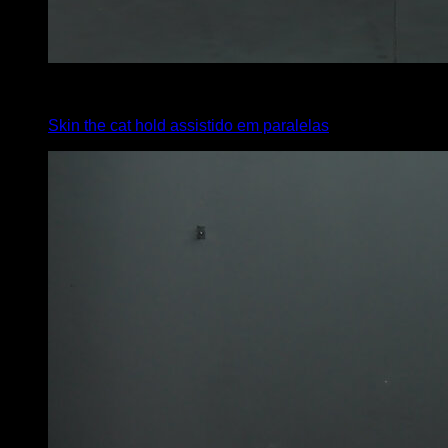
x
5
Skin the cat hold assistido em paralelas