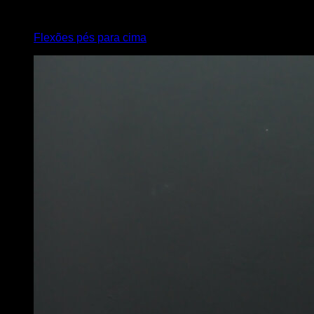
3
x
15
Flexões pés para cima