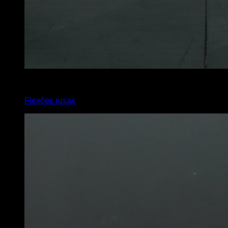
3
x
10
Flexões rusas