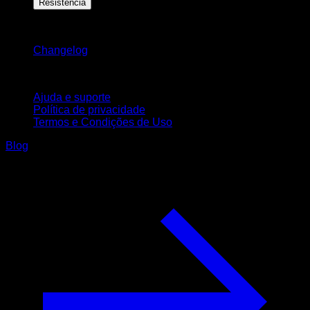
Resistência
Mantenha-se atualizado
Changelog
Suporte
Ajuda e suporte
Política de privacidade
Termos e Condições de Uso
Blog