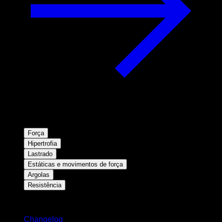
Força
Hipertrofia
Lastrado
Estáticas e movimentos de força
Argolas
Resistência
Mantenha-se atualizado
Changelog