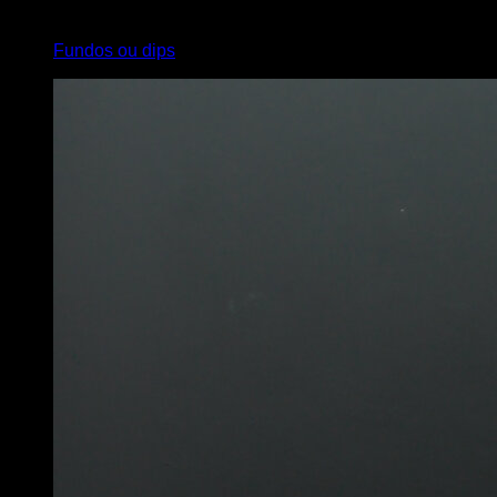
3
x
20
Fundos ou dips