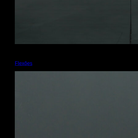
3
x
15
Flexões