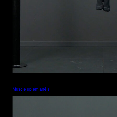
3
x
1
Muscle up em anéis