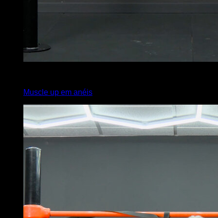
3
x
5
Muscle up em anéis