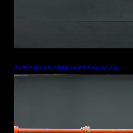
4
x
30
Alongamento dos ombros para extensão no chão