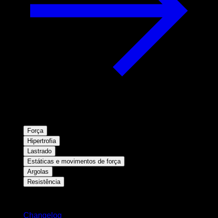
Força
Hipertrofia
Lastrado
Estáticas e movimentos de força
Argolas
Resistência
Mantenha-se atualizado
Changelog