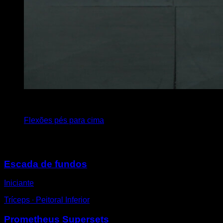
4
x
15
Flexões pés para cima
Você também pode gostar
Escada de fundos
Iniciante
Tríceps ∙ Peitoral Inferior
Prometheus Supersets