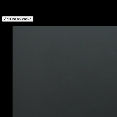
Anterior ∙ Abdominais ∙ Dorsais ∙ Flexores do Quadril ∙
Lombares ∙ Peitoral Inferior ∙ Tríceps ∙ Trapézio Superior ∙
Serrátil
Abrir no aplicativo