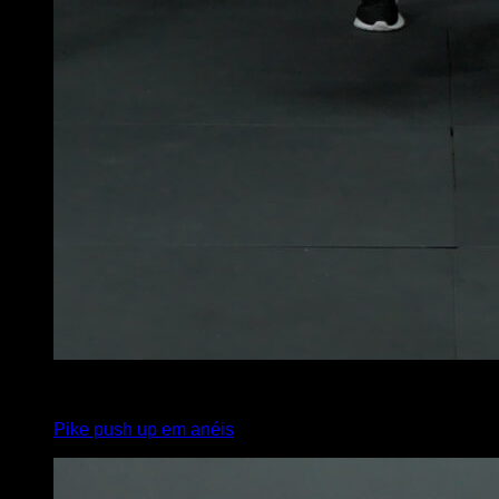
4
x
15
Pike push up em anéis