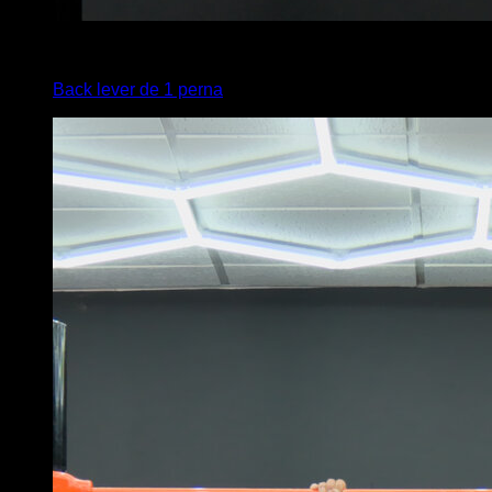
4
x
3
Back lever de 1 perna