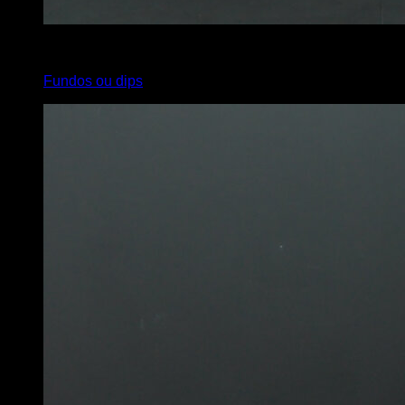
4
x
15
Fundos ou dips