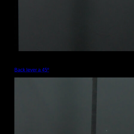
4
x
5
Back lever a 45º