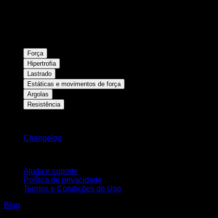
Força
Hipertrofia
Lastrado
Estáticas e movimentos de força
Argolas
Resistência
Mantenha-se atualizado
Changelog
Suporte
Ajuda e suporte
Política de privacidade
Termos e Condições de Uso
Blog