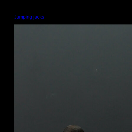
x
20
Jumping jacks