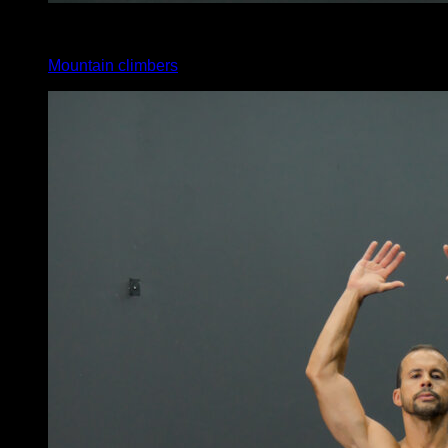
x
20
Mountain climbers