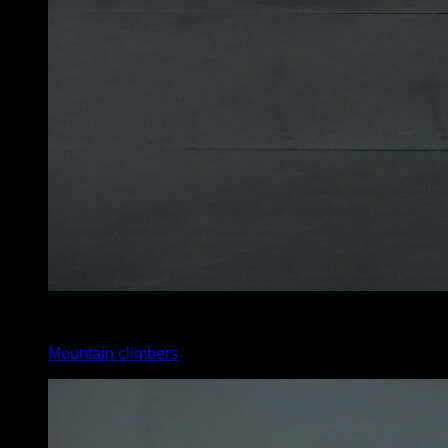
x
20
Mountain climbers