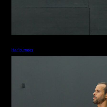
x
20
Half burpees