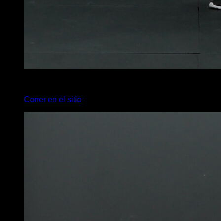
x
20
Correr en el sitio