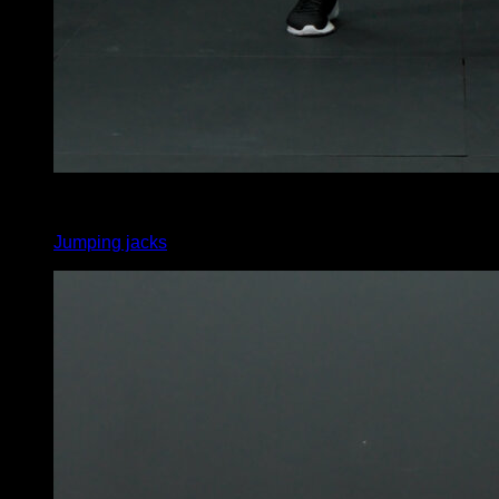
x
20
Jumping jacks