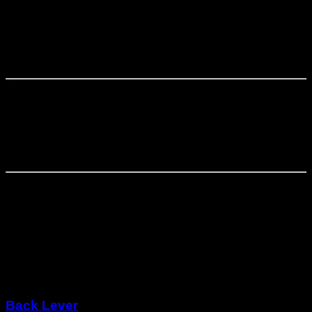
Fase
3
⏤
3
semanas
Iniciación en flexiones a pino asistidas
Fase
4
⏤
4
semanas
Fortalecimiento completo
Fase
5
⏤
4
semanas
Práctica de pino por fuerza
Otros programas
Back Lever