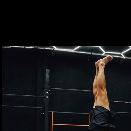
Duración
⏤
15
semanas
Frecuencia
⏤
de
2-5
días por semana