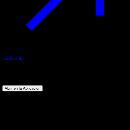
Ir a la app
Programa
Pino por fuerza (método clústers)
Abrir en la Aplicación
Objetivo
⏤
Conseguir hacer la subida a pino desde la posición
de rana