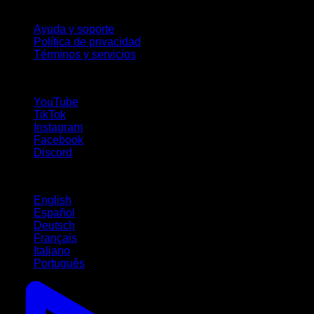
Soporte
Ayuda y soporte
Política de privacidad
Términos y servicios
¡Síguenos!
YouTube
TikTok
Instagram
Facebook
Discord
Idiomas
English
Español
Deutsch
Français
Italiano
Português