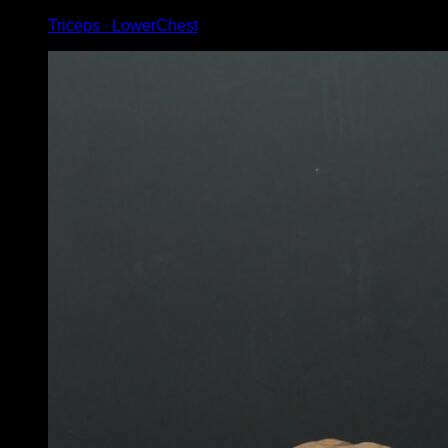
Triceps ∙ LowerChest