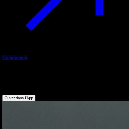
Commencer
Pompes en poirier assistées
Triceps - Deltoïde Antérieur - Serratus - Pectoraux
Supérieurs - Trapèze Supérieur
Ouvrir dans l'App