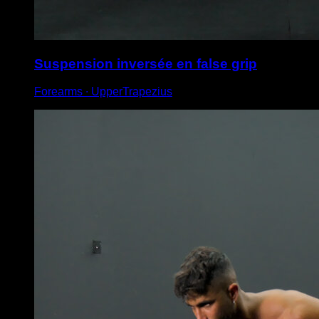
Suspension inversée en false grip
Forearms ∙ UpperTrapezius