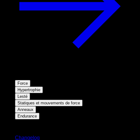
Force
Hypertrophie
Lesté
Statiques et mouvements de force
Anneaux
Endurance
Restez informé
Changelog