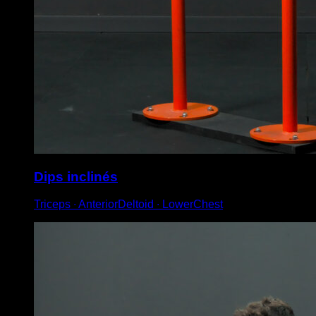
Dips inclinés
Triceps ∙ AnteriorDeltoid ∙ LowerChest