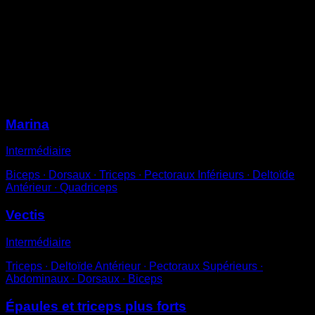
Fais le poirier contre le mur.
Plie les bras jusqu'à ce que ton front effleure le sol.
Remonte jusqu'à tendre complètement les bras.
Exercice de base pour maîtriser la plupart des
exercices d'épaules avancés.
Sessions
Marina
Intermédiaire
Biceps ∙ Dorsaux ∙ Triceps ∙ Pectoraux Inférieurs ∙ Deltoïde
Antérieur ∙ Quadriceps
Vectis
Intermédiaire
Triceps ∙ Deltoïde Antérieur ∙ Pectoraux Supérieurs ∙
Abdominaux ∙ Dorsaux ∙ Biceps
Épaules et triceps plus forts