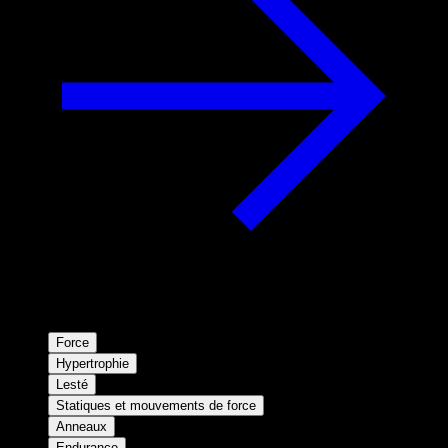
Force
Hypertrophie
Lesté
Statiques et mouvements de force
Anneaux
Endurance