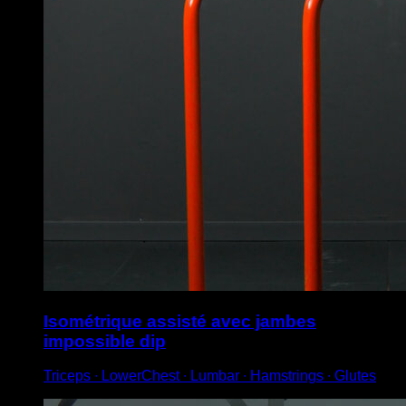
Isométrique assisté avec jambes
impossible dip
Triceps ∙ LowerChest ∙ Lumbar ∙ Hamstrings ∙ Glutes