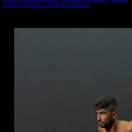
Triceps ∙ Deltoïde Antérieur ∙ Pectoraux Supérieurs ∙ Trapèze
Supérieur ∙ Serratus ∙ Pectoraux Inférieurs
Vous pourriez aussi aimer