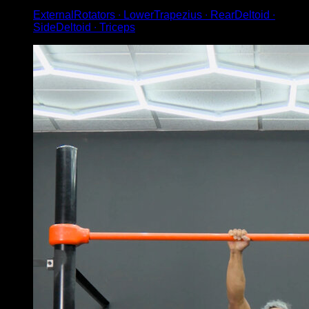
ExternalRotators ∙ LowerTrapezius ∙ RearDeltoid ∙
SideDeltoid ∙ Triceps