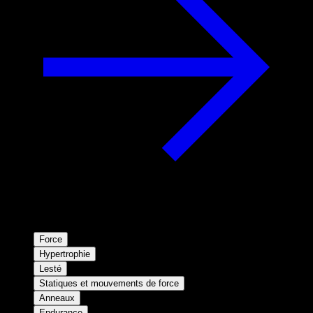
Force
Hypertrophie
Lesté
Statiques et mouvements de force
Anneaux
Endurance