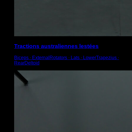
Tractions australiennes lestées
Biceps ∙ ExternalRotators ∙ Lats ∙ LowerTrapezius ∙
RearDeltoid