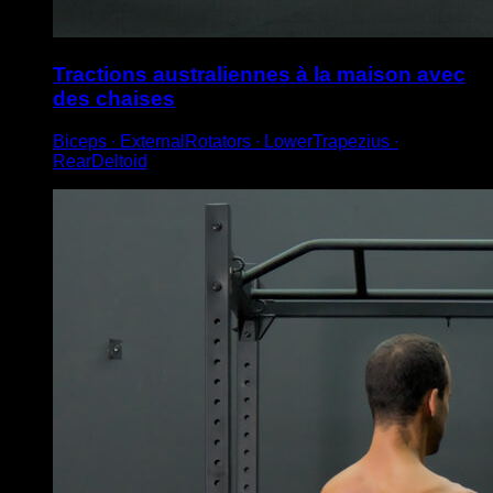
Tractions australiennes à la maison avec
des chaises
Biceps ∙ ExternalRotators ∙ LowerTrapezius ∙
RearDeltoid