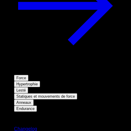
Force
Hypertrophie
Lesté
Statiques et mouvements de force
Anneaux
Endurance
Restez informé
Changelog