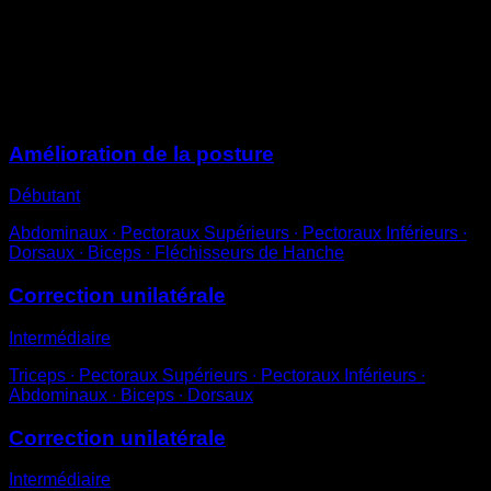
Attrape la bande élastique avec le bras le plus éloigné
et sans le décoller du corps, tire sur la bande.
Répète avec l’autre bras.
Sessions
Amélioration de la posture
Débutant
Abdominaux ∙ Pectoraux Supérieurs ∙ Pectoraux Inférieurs ∙
Dorsaux ∙ Biceps ∙ Fléchisseurs de Hanche
Correction unilatérale
Intermédiaire
Triceps ∙ Pectoraux Supérieurs ∙ Pectoraux Inférieurs ∙
Abdominaux ∙ Biceps ∙ Dorsaux
Correction unilatérale
Intermédiaire