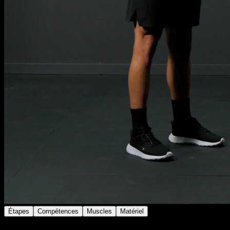
Étapes
Compétences
Muscles
Matériel
De côté devant la barre.