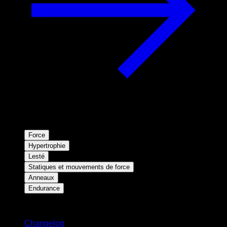
Force
Hypertrophie
Lesté
Statiques et mouvements de force
Anneaux
Endurance
Restez informé
Changelog