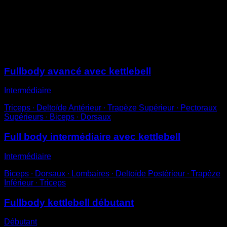
la kettlebell près de ta poitrine
Tu peux ajuster la difficulté en variant la charge
additionnelle
Sessions
Fullbody avancé avec kettlebell
Intermédiaire
Triceps ∙ Deltoïde Antérieur ∙ Trapèze Supérieur ∙ Pectoraux
Supérieurs ∙ Biceps ∙ Dorsaux
Full body intermédiaire avec kettlebell
Intermédiaire
Biceps ∙ Dorsaux ∙ Lombaires ∙ Deltoïde Postérieur ∙ Trapèze
Inférieur ∙ Triceps
Fullbody kettlebell débutant
Débutant