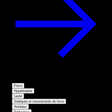
Force
Hypertrophie
Lesté
Statiques et mouvements de force
Anneaux
Endurance