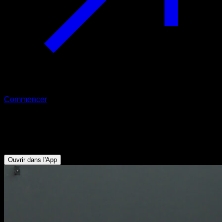
Commencer
Squat avec kettlebell
Fessiers - Ischio-jambiers - Quadriceps
Ouvrir dans l'App