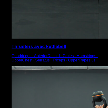
Thrusters avec kettlebell
Quadriceps ∙ AnteriorDeltoid ∙ Glutes ∙ Hamstrings ∙
UpperChest ∙ Serratus ∙ Triceps ∙ UpperTrapezius