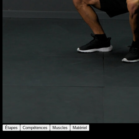
Étapes
Compétences
Muscles
Matériel
Réalise un squat avec charge additionnelle en tenant