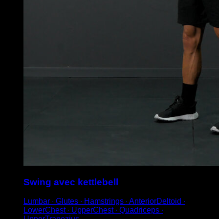
Swing avec kettlebell
Lumbar ∙ Glutes ∙ Hamstrings ∙ AnteriorDeltoid ∙
LowerChest ∙ UpperChest ∙ Quadriceps ∙
UpperTrapezius