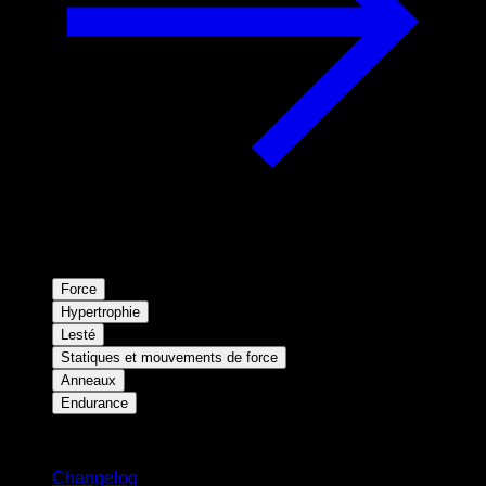
Force
Hypertrophie
Lesté
Statiques et mouvements de force
Anneaux
Endurance
Restez informé
Changelog