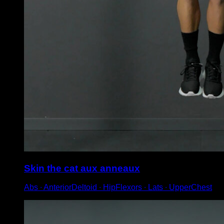
Skin the cat aux anneaux
Abs ∙ AnteriorDeltoid ∙ HipFlexors ∙ Lats ∙ UpperChest