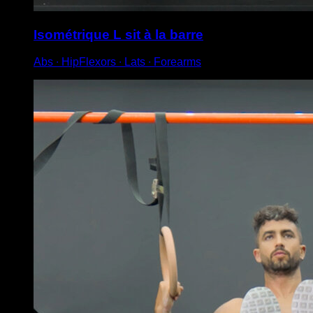
Isométrique L sit à la barre
Abs ∙ HipFlexors ∙ Lats ∙ Forearms