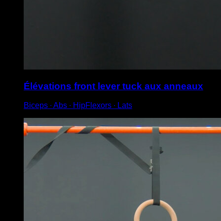
Élévations front lever tuck aux anneaux
Biceps ∙ Abs ∙ HipFlexors ∙ Lats