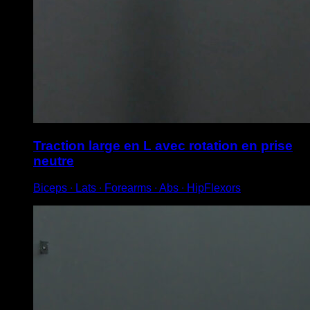
Traction large en L avec rotation en prise
neutre
Biceps ∙ Lats ∙ Forearms ∙ Abs ∙ HipFlexors