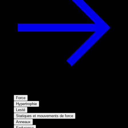
Force
Hypertrophie
Lesté
Statiques et mouvements de force
Anneaux
Endurance