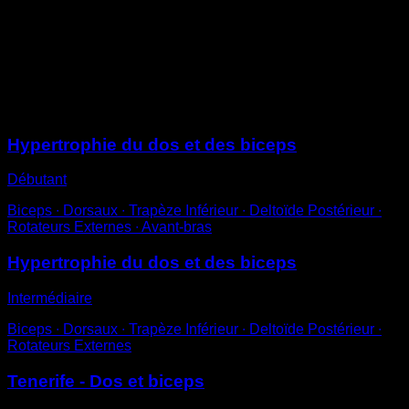
Sur une barre basse, place-toi en dessous avec les
jambes tendues ou fléchies.
Effectue un mouvement de tirage avec prise en
pronation (les paumes des mains tournées vers l’avant)
Sessions
Hypertrophie du dos et des biceps
Débutant
Biceps ∙ Dorsaux ∙ Trapèze Inférieur ∙ Deltoïde Postérieur ∙
Rotateurs Externes ∙ Avant-bras
Hypertrophie du dos et des biceps
Intermédiaire
Biceps ∙ Dorsaux ∙ Trapèze Inférieur ∙ Deltoïde Postérieur ∙
Rotateurs Externes
Tenerife - Dos et biceps