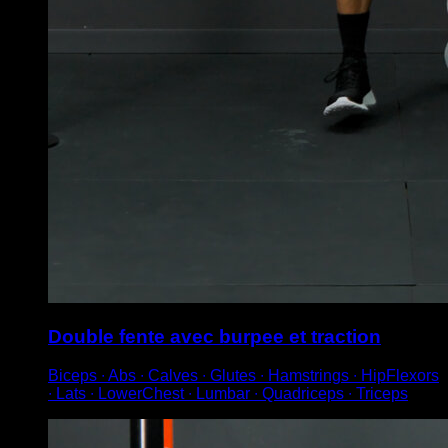
Double fente avec burpee et traction
Biceps ∙ Abs ∙ Calves ∙ Glutes ∙ Hamstrings ∙ HipFlexors
∙ Lats ∙ LowerChest ∙ Lumbar ∙ Quadriceps ∙ Triceps