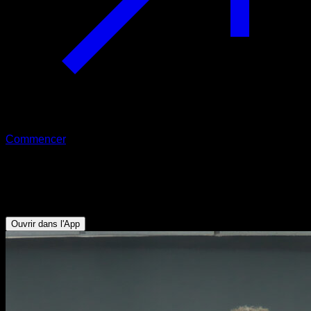
Commencer
Tractions supines jusqu'à la moitié
Biceps - Dorsaux
Ouvrir dans l'App