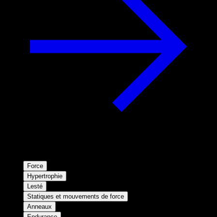
Force
Hypertrophie
Lesté
Statiques et mouvements de force
Anneaux
Endurance