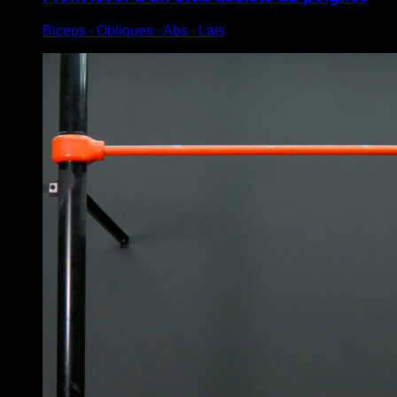
Biceps ∙ Obliques ∙ Abs ∙ Lats