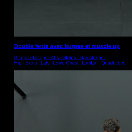
Double fente avec burpee et muscle up
Biceps ∙ Triceps ∙ Abs ∙ Glutes ∙ Hamstrings ∙
HipFlexors ∙ Lats ∙ LowerChest ∙ Lumbar ∙ Quadriceps