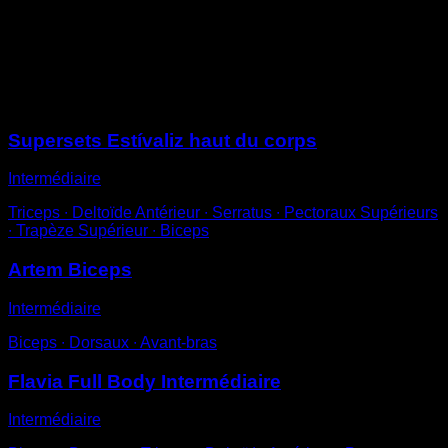
Descends jusqu’à ce que les coudes forment un angle
de 90º
Remonte pour compléter une répétition
Sessions
Supersets Estívaliz haut du corps
Intermédiaire
Triceps ∙ Deltoïde Antérieur ∙ Serratus ∙ Pectoraux Supérieurs
∙ Trapèze Supérieur ∙ Biceps
Artem Biceps
Intermédiaire
Biceps ∙ Dorsaux ∙ Avant-bras
Flavia Full Body Intermédiaire
Intermédiaire