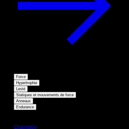
Force
Hypertrophie
Lesté
Statiques et mouvements de force
Anneaux
Endurance
Restez informé
Changelog