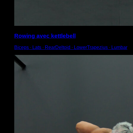
Rowing avec kettlebell
Biceps ∙ Lats ∙ RearDeltoid ∙ LowerTrapezius ∙ Lumbar