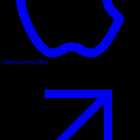
Scarica su
App Store