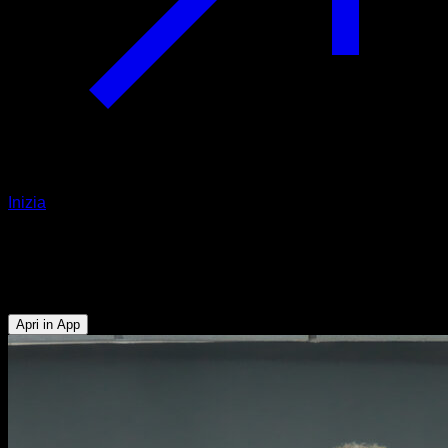
Inizia
Supino dominato a metà strada
Bicipiti - Dorsali
Apri in App