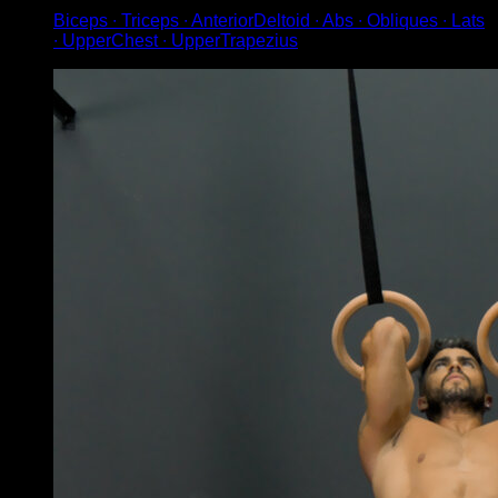
Biceps ∙ Triceps ∙ AnteriorDeltoid ∙ Abs ∙ Obliques ∙ Lats
∙ UpperChest ∙ UpperTrapezius