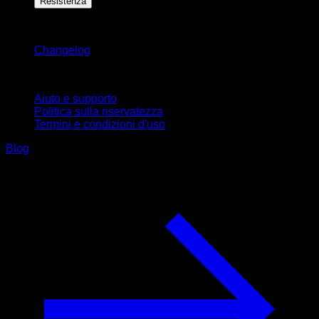
Resistenza
Rimani aggiornato
Changelog
Supporto
Aiuto e supporto
Politica sulla riservatezza
Termini e condizioni d'uso
Blog