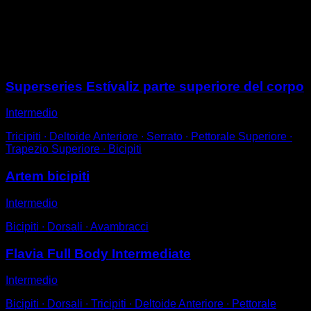
Sali alla barra con un salto.
Scendi fino a quando i gomiti formano un angolo di 90 °
Risalire per completare una ripetizione.
Sessioni
Superseries Estívaliz parte superiore del corpo
Intermedio
Tricipiti ∙ Deltoide Anteriore ∙ Serrato ∙ Pettorale Superiore ∙
Trapezio Superiore ∙ Bicipiti
Artem bicipiti
Intermedio
Bicipiti ∙ Dorsali ∙ Avambracci
Flavia Full Body Intermediate
Intermedio
Bicipiti ∙ Dorsali ∙ Tricipiti ∙ Deltoide Anteriore ∙ Pettorale