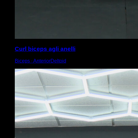
Curl biceps agli anelli
Biceps ∙ AnteriorDeltoid