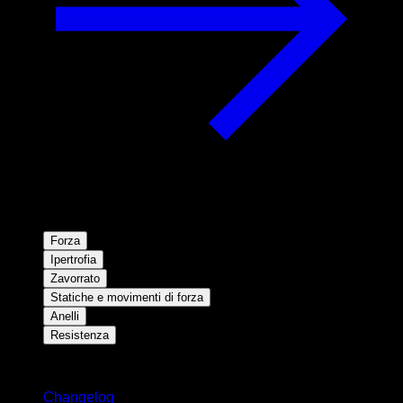
Forza
Ipertrofia
Zavorrato
Statiche e movimenti di forza
Anelli
Resistenza
Rimani aggiornato
Changelog