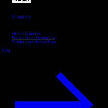
Resistenza
Rimani aggiornato
Changelog
Supporto
Aiuto e supporto
Politica sulla riservatezza
Termini e condizioni d'uso
Blog