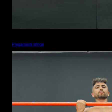
4
x
10
Piegamenti sfinge