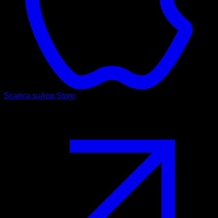
Scarica su
App Store