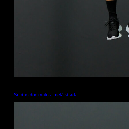
4
x
8
Supino dominato a metà strada