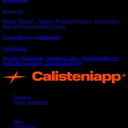
Sagittario
Intermedio
Bicipiti ∙ Dorsali ∙ Tricipiti ∙ Pettorale Inferiore ∙ Quadricipiti ∙
Muscoli Posteriori della Coscia
Correzione unilaterale
Principiante
Tricipiti ∙ Addominali ∙ Rotatori Esterni ∙ Pettorale Inferiore ∙
Pettorale Superiore ∙ Trapezio Inferiore
App
Sessioni
Guida dell'utente
Rimani aggiornato
Blog
Changelog