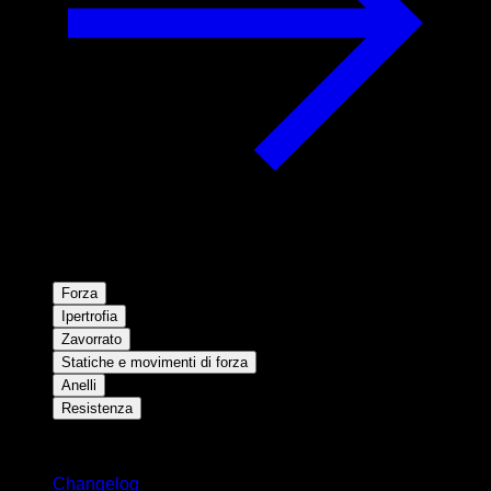
Forza
Ipertrofia
Zavorrato
Statiche e movimenti di forza
Anelli
Resistenza
Rimani aggiornato
Changelog