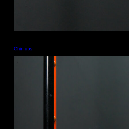
4
x
6
Chin ups