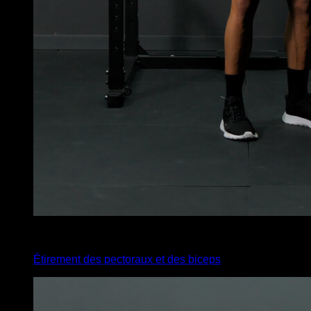
4
x
35
Étirement des pectoraux et des biceps