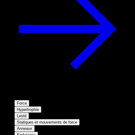
Force
Hypertrophie
Lesté
Statiques et mouvements de force
Anneaux
Endurance