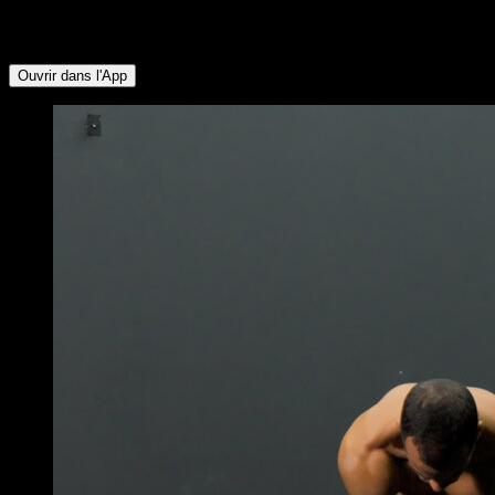
Deltoïde Antérieur ∙ Dorsaux ∙ Fléchisseurs de Hanche ∙
Ischio-jambiers ∙ Abdominaux
Ouvrir dans l'App