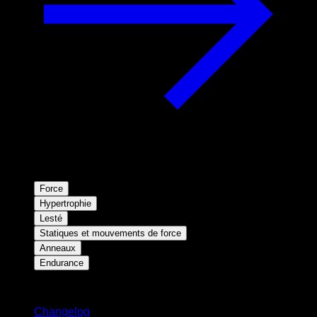
Force
Hypertrophie
Lesté
Statiques et mouvements de force
Anneaux
Endurance
Restez informé
Changelog