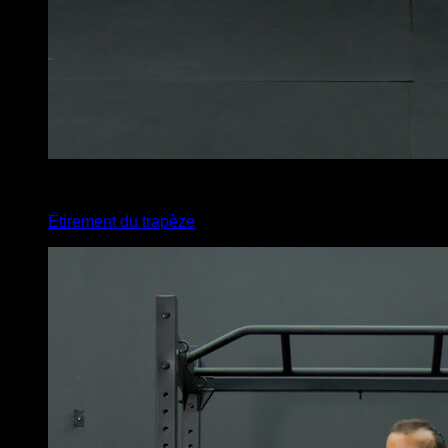
4
x
35
Étirement du trapèze