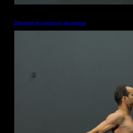
4
x
35
Étirement en extension du poignet