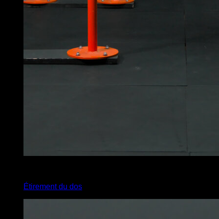
4
x
35
Étirement du dos