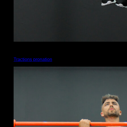
x
10
Tractions pronation