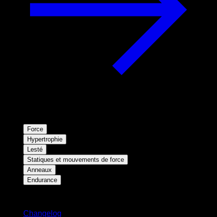
Force
Hypertrophie
Lesté
Statiques et mouvements de force
Anneaux
Endurance
Restez informé
Changelog