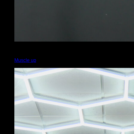
x
5
Muscle up