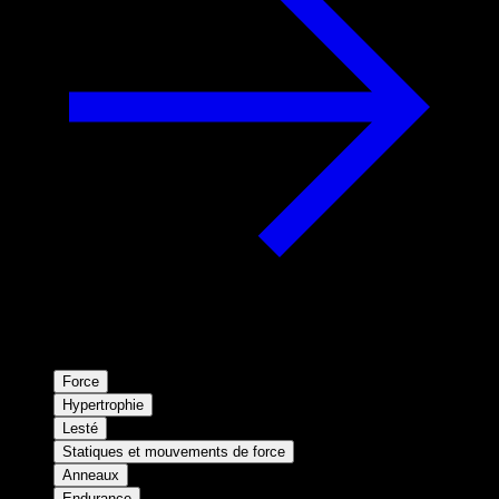
Force
Hypertrophie
Lesté
Statiques et mouvements de force
Anneaux
Endurance