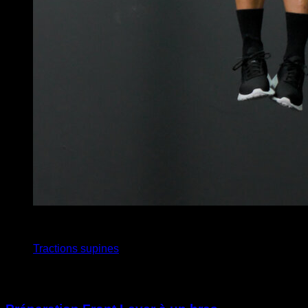
x
10
Tractions supines
Vous pourriez aussi aimer