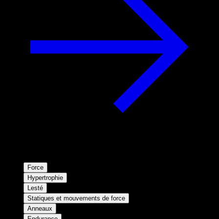
Force
Hypertrophie
Lesté
Statiques et mouvements de force
Anneaux
Endurance