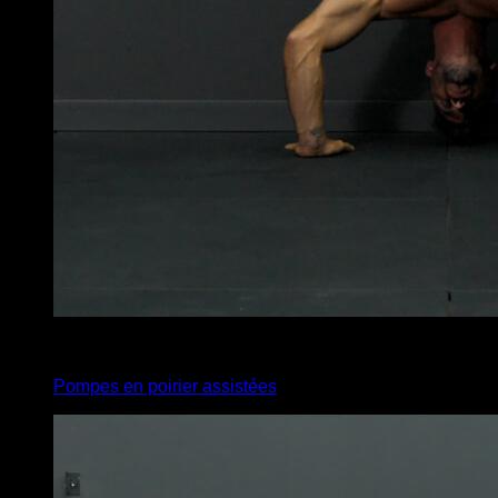
4
x
6
Pompes en poirier assistées