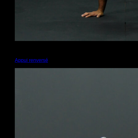
4
x
10
Appui renversé