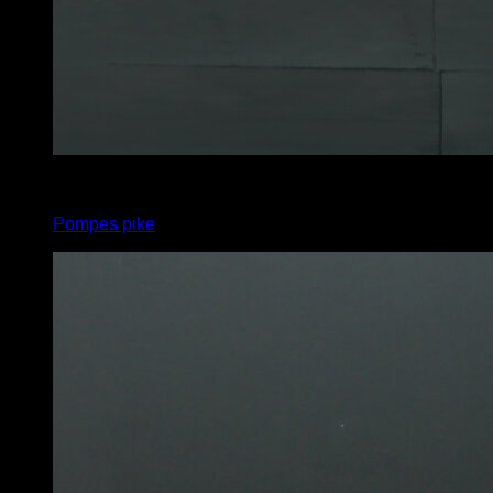
3
x
10
Pompes pike