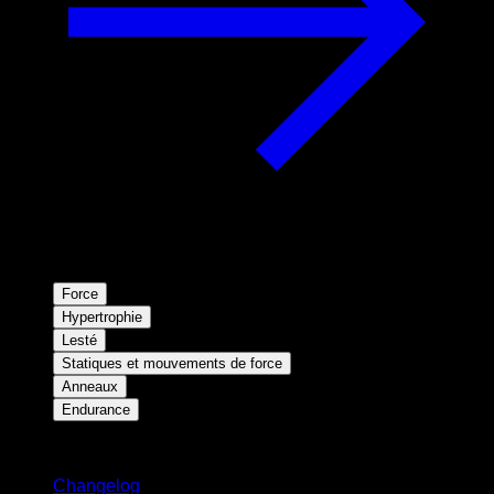
Force
Hypertrophie
Lesté
Statiques et mouvements de force
Anneaux
Endurance
Restez informé
Changelog