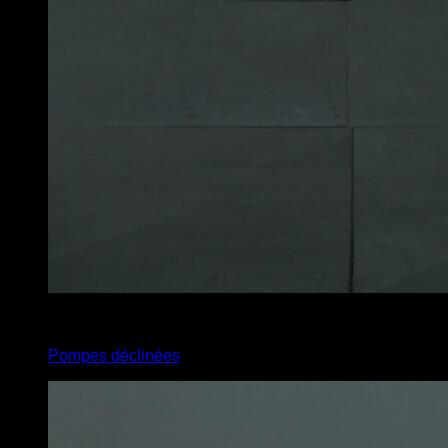
3
x
12
Pompes déclinées