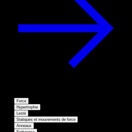
Force
Hypertrophie
Lesté
Statiques et mouvements de force
Anneaux
Endurance