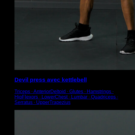
Devil press avec kettlebell
Triceps ∙ AnteriorDeltoid ∙ Glutes ∙ Hamstrings ∙
HipFlexors ∙ LowerChest ∙ Lumbar ∙ Quadriceps ∙
Serratus ∙ UpperTrapezius