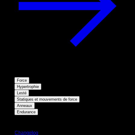
Force
Hypertrophie
Lesté
Statiques et mouvements de force
Anneaux
Endurance
Restez informé
Changelog