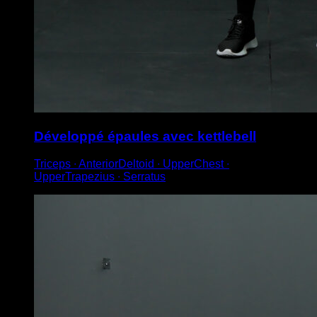
Développé épaules avec kettlebell
Triceps ∙ AnteriorDeltoid ∙ UpperChest ∙
UpperTrapezius ∙ Serratus