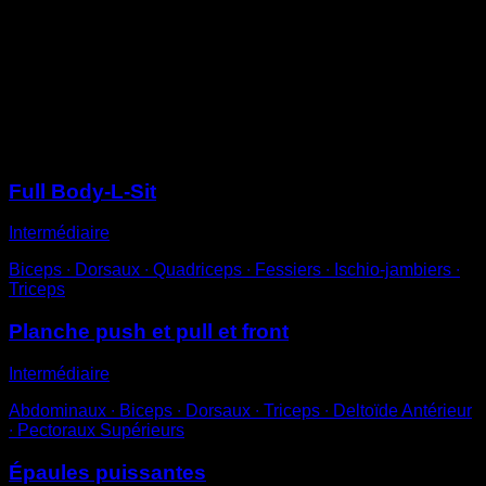
Fais le poirier contre le mur.
Fléchis légèrement les bras en effectuant des
répétitions partielles.
Pour éviter de tomber facilement, éloigne davantage
les mains du mur.
Sessions
Full Body-L-Sit
Intermédiaire
Biceps ∙ Dorsaux ∙ Quadriceps ∙ Fessiers ∙ Ischio-jambiers ∙
Triceps
Planche push et pull et front
Intermédiaire
Abdominaux ∙ Biceps ∙ Dorsaux ∙ Triceps ∙ Deltoïde Antérieur
∙ Pectoraux Supérieurs
Épaules puissantes