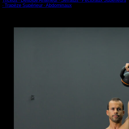
Triceps ∙ Deltoïde Antérieur ∙ Serratus ∙ Pectoraux Supérieurs
∙ Trapèze Supérieur ∙ Abdominaux
Vous pourriez aussi aimer