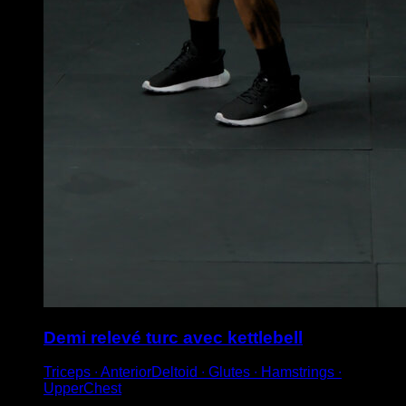
Demi relevé turc avec kettlebell
Triceps ∙ AnteriorDeltoid ∙ Glutes ∙ Hamstrings ∙
UpperChest