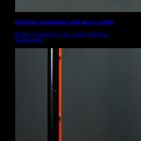
Climber australian pull up in anelli
Biceps ∙ Forearms ∙ Lats ∙ LowerTrapezius ∙
RearDeltoid