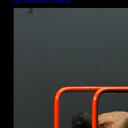
Abs ∙ HipFlexors ∙ Forearms