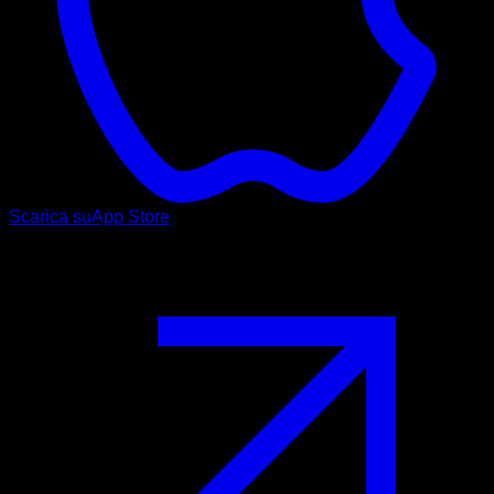
Scarica su
App Store