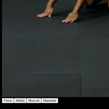
Passi
Abilità
Muscoli
Materiale