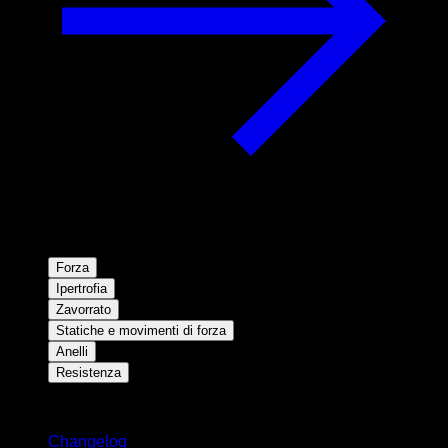
Forza
Ipertrofia
Zavorrato
Statiche e movimenti di forza
Anelli
Resistenza
Rimani aggiornato
Changelog