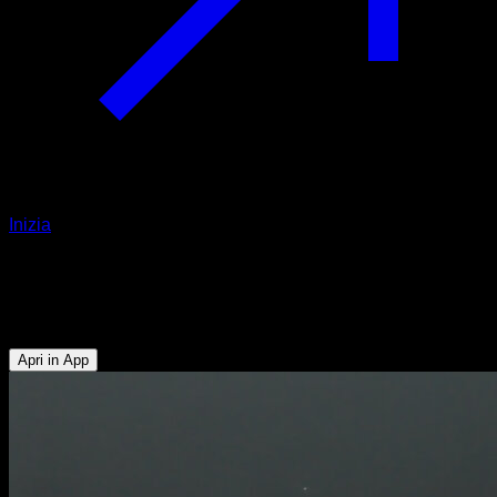
Inizia
Press con gli avambracci facili
Avambracci
Apri in App