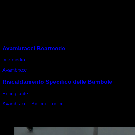
Posizionati a terra a quattro zampe, con le braccia tese
e i fianchi all'indietro in modo che i tuoi bracci abbiano
un angolo e non ricada tutto il peso sulle tue mani.
In questa posizione, forza gli avambracci a sollevare il
palmo della mano da terra, ma senza sollevare le dita.
Sessioni
Avambracci Bearmode
Intermedio
Avambracci
Riscaldamento Specifico delle Bambole
Principiante
Avambracci ∙ Bicipiti ∙ Tricipiti
Potrebbe piacerti anche