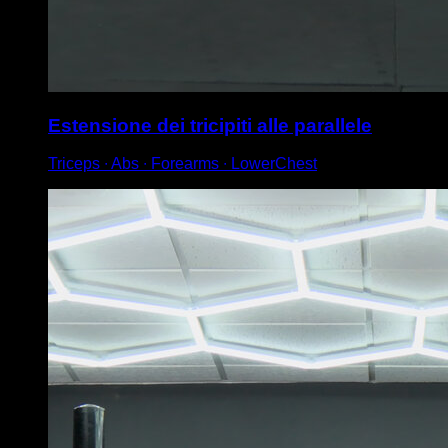
Estensione dei tricipiti alle parallele
Triceps ∙ Abs ∙ Forearms ∙ LowerChest