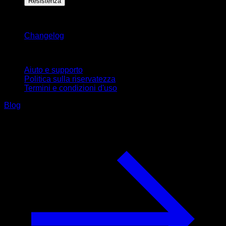
Resistenza
Rimani aggiornato
Changelog
Supporto
Aiuto e supporto
Politica sulla riservatezza
Termini e condizioni d'uso
Blog