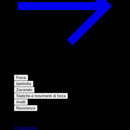
Forza
Ipertrofia
Zavorrato
Statiche e movimenti di forza
Anelli
Resistenza
Rimani aggiornato
Changelog