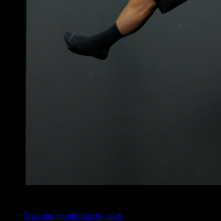
4
x
3
Trazione monobraccio - oap