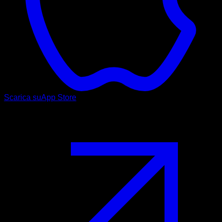
Scarica su
App Store