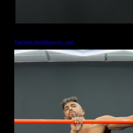
4
x
3
Trazione monobraccio - oap