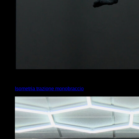
4
x
3
Isometria trazione monobraccio