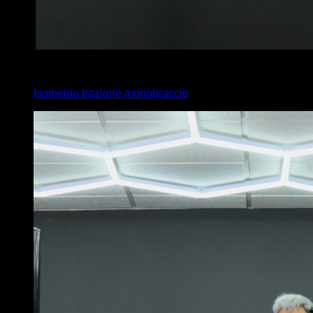
4
x
10
Isometria trazione monobraccio