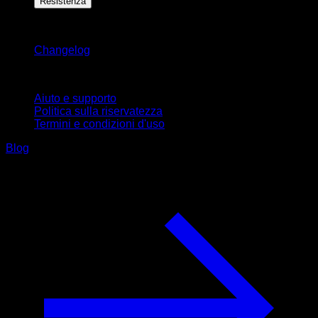
Resistenza
Rimani aggiornato
Changelog
Supporto
Aiuto e supporto
Politica sulla riservatezza
Termini e condizioni d'uso
Blog