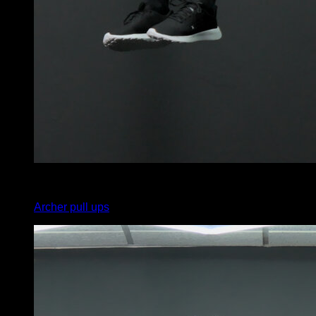
4
x
5
Archer pull ups