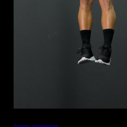
4
x
5
Trazioni asimmetriche