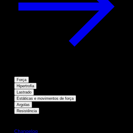
Força
Hipertrofia
Lastrado
Estáticas e movimentos de força
Argolas
Resistência
Mantenha-se atualizado
Changelog