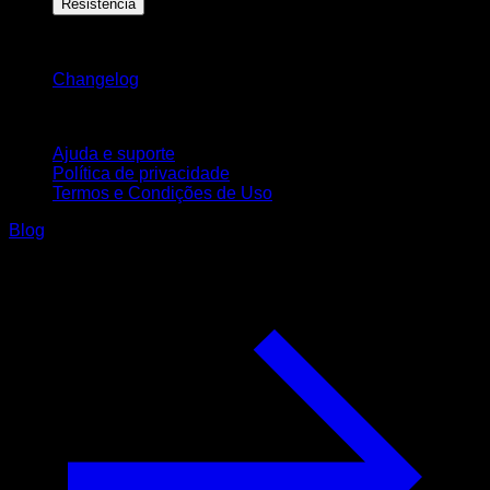
Resistência
Mantenha-se atualizado
Changelog
Suporte
Ajuda e suporte
Política de privacidade
Termos e Condições de Uso
Blog