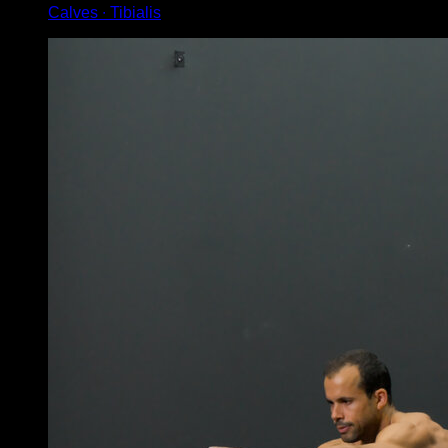
Calves ∙ Tibialis