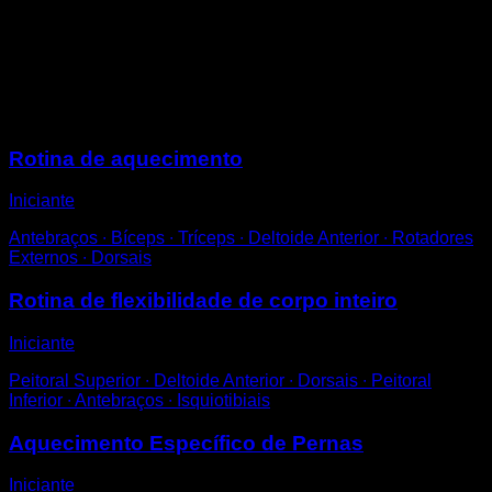
Apoie-se em uma parede ou barra.
Estique uma perna para trás, flexionando o tornozelo,
até sentir a tensão do músculo do tríceps sural.
Repita com a outra perna.
Sessões
Rotina de aquecimento
Iniciante
Antebraços ∙ Bíceps ∙ Tríceps ∙ Deltoide Anterior ∙ Rotadores
Externos ∙ Dorsais
Rotina de flexibilidade de corpo inteiro
Iniciante
Peitoral Superior ∙ Deltoide Anterior ∙ Dorsais ∙ Peitoral
Inferior ∙ Antebraços ∙ Isquiotibiais
Aquecimento Específico de Pernas
Iniciante