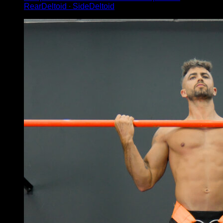
RearDeltoid ∙ SideDeltoid