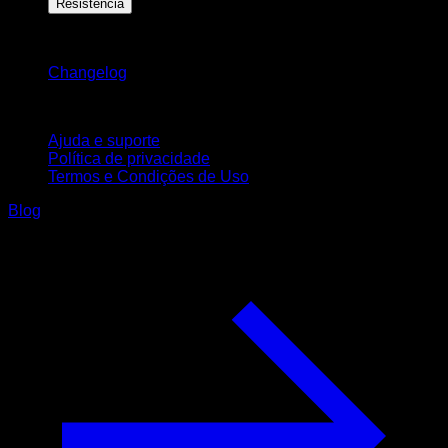
Resistência
Mantenha-se atualizado
Changelog
Suporte
Ajuda e suporte
Política de privacidade
Termos e Condições de Uso
Blog