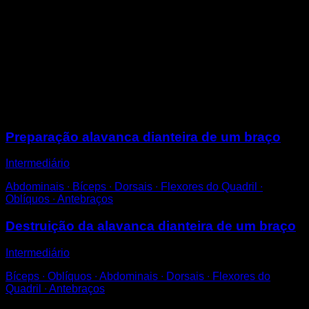
Na barra, segurando com uma só mão.
Levante as pernas, com os joelhos dobrados para o
peito, de modo que suas costas fiquem o mais
paralelas ao chão possível.
O braço com o qual você se segura deve estar
bloqueado.
Sessões
Preparação alavanca dianteira de um braço
Intermediário
Abdominais ∙ Bíceps ∙ Dorsais ∙ Flexores do Quadril ∙
Oblíquos ∙ Antebraços
Destruição da alavanca dianteira de um braço
Intermediário
Bíceps ∙ Oblíquos ∙ Abdominais ∙ Dorsais ∙ Flexores do
Quadril ∙ Antebraços