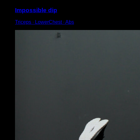
Impossible dip
Triceps ∙ LowerChest ∙ Abs