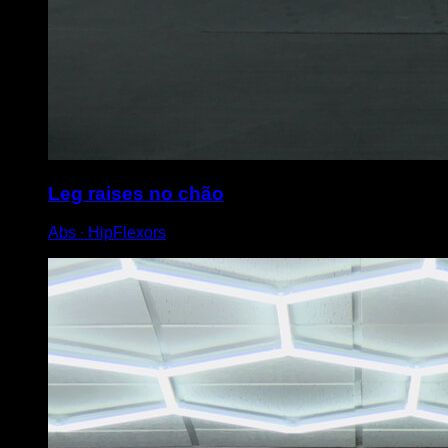
Leg raises no chão
Abs ∙ HipFlexors