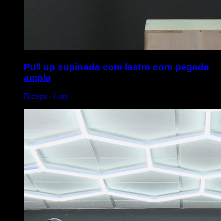
Pull up supinada com lastro com pegada
ampla
Biceps ∙ Lats