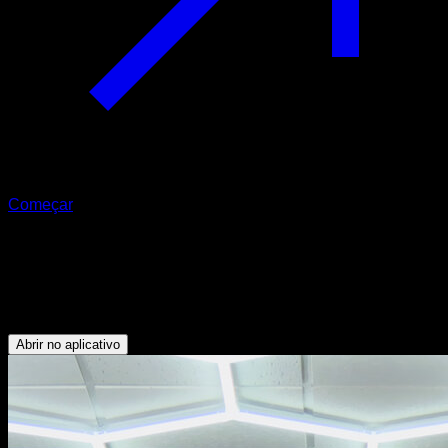
Começar
Tucked front lever com uma mão
Bíceps - Oblíquos - Dorsais - Abdominais - Flexores do
Quadril
Abrir no aplicativo