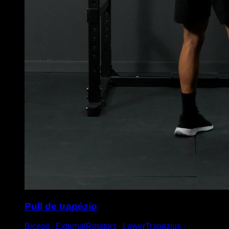
Pull de trapézio
Biceps ∙ ExternalRotators ∙ LowerTrapezius ∙