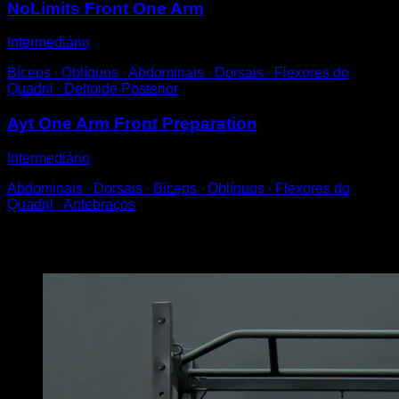
NoLimits Front One Arm
Intermediário
Bíceps ∙ Oblíquos ∙ Abdominais ∙ Dorsais ∙ Flexores do
Quadril ∙ Deltoide Posterior
Ayt One Arm Front Preparation
Intermediário
Abdominais ∙ Dorsais ∙ Bíceps ∙ Oblíquos ∙ Flexores do
Quadril ∙ Antebraços
Você também pode gostar