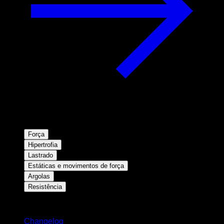
Força
Hipertrofia
Lastrado
Estáticas e movimentos de força
Argolas
Resistência
Mantenha-se atualizado
Changelog