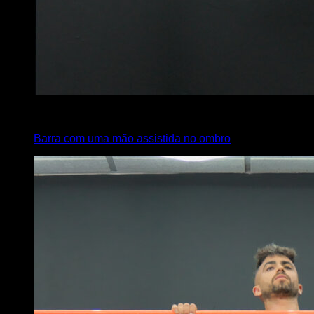
4
x
4
Barra com uma mão assistida no ombro