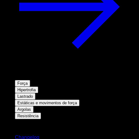
Força
Hipertrofia
Lastrado
Estáticas e movimentos de força
Argolas
Resistência
Mantenha-se atualizado
Changelog