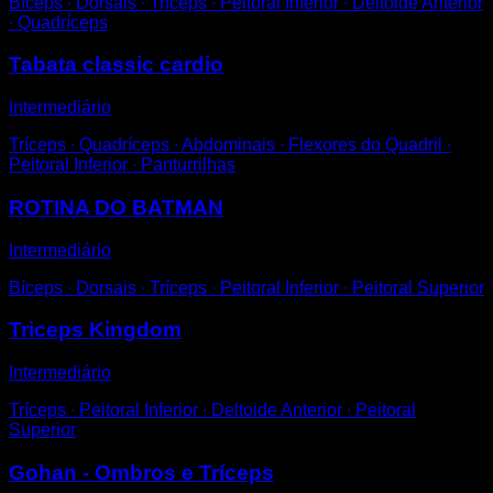
Bíceps ∙ Dorsais ∙ Tríceps ∙ Peitoral Inferior ∙ Deltoide Anterior
∙ Quadríceps
Tabata classic cardio
Intermediário
Tríceps ∙ Quadríceps ∙ Abdominais ∙ Flexores do Quadril ∙
Peitoral Inferior ∙ Panturrilhas
ROTINA DO BATMAN
Intermediário
Bíceps ∙ Dorsais ∙ Tríceps ∙ Peitoral Inferior ∙ Peitoral Superior
Triceps Kingdom
Intermediário
Tríceps ∙ Peitoral Inferior ∙ Deltoide Anterior ∙ Peitoral
Superior
Gohan - Ombros e Tríceps