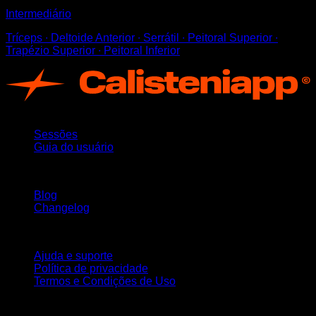
Intermediário
Tríceps ∙ Deltoide Anterior ∙ Serrátil ∙ Peitoral Superior ∙
Trapézio Superior ∙ Peitoral Inferior
App
Sessões
Guia do usuário
Mantenha-se atualizado
Blog
Changelog
Suporte
Ajuda e suporte
Política de privacidade
Termos e Condições de Uso
Siga-nos!