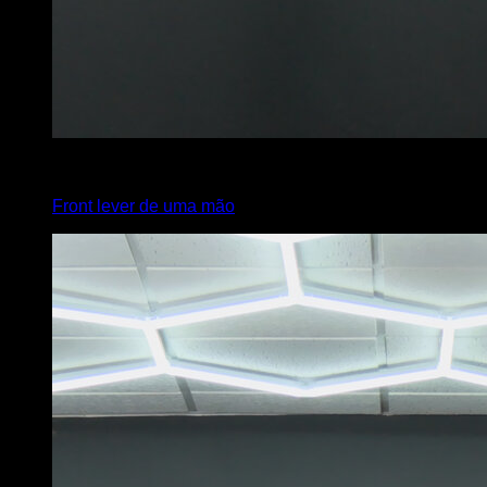
3
x
1
Front lever de uma mão