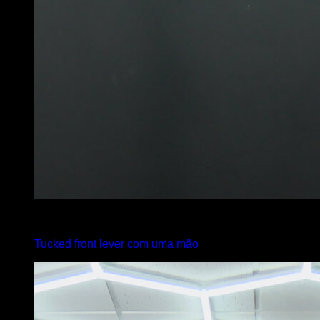
4
x
6
Tucked front lever com uma mão