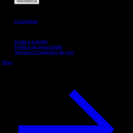
Resistência
Mantenha-se atualizado
Changelog
Suporte
Ajuda e suporte
Política de privacidade
Termos e Condições de Uso
Blog