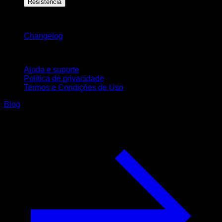
Resistência
Mantenha-se atualizado
Changelog
Suporte
Ajuda e suporte
Política de privacidade
Termos e Condições de Uso
Blog