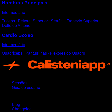
Hombros Principais
Intermediário
Tríceps ∙ Peitoral Superior ∙ Serrátil ∙ Trapézio Superior ∙
Deltoide Anterior
Cardio Boxeo
Intermediário
Quadríceps ∙ Panturrilhas ∙ Flexores do Quadril
App
Sessões
Guia do usuário
Mantenha-se atualizado
Blog
Changelog