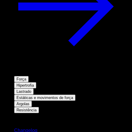
Força
Hipertrofia
Lastrado
Estáticas e movimentos de força
Argolas
Resistência
Mantenha-se atualizado
Changelog