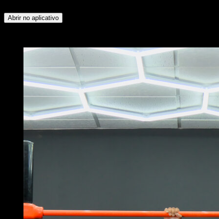
Inferior ∙ Peitoral Superior
Abrir no aplicativo
x
10
RODADAS