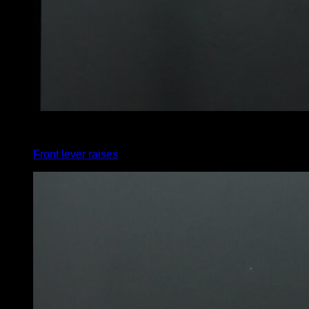
x
5
Front lever raises