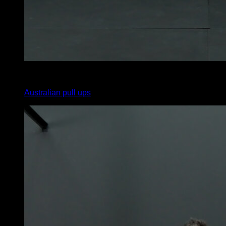
4
x
4
Australian pull ups