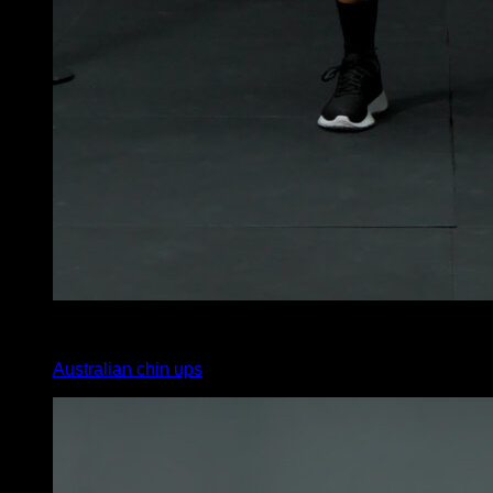
4
x
6
Australian chin ups