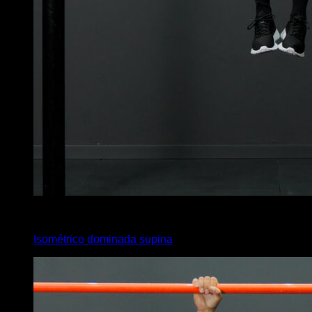
4
x
10
Isométrico dominada supina