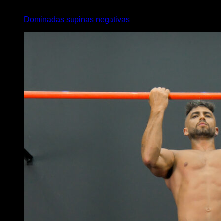
4
x
6
Dominadas supinas negativas