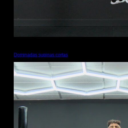
4
x
8
Dominadas supinas cortas