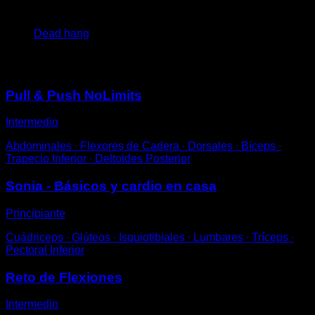
4
x
15
Dead hang
Puede que te interese
Pull & Push NoLimits
Intermedio
Abdominales ∙ Flexores de Cadera ∙ Dorsales ∙ Bíceps ∙
Trapecio Inferior ∙ Deltoides Posterior
Sonia - Básicos y cardio en casa
Principiante
Cuádriceps ∙ Glúteos ∙ Isquiotibiales ∙ Lumbares ∙ Tríceps ∙
Pectoral Inferior
Reto de Flexiones
Intermedio