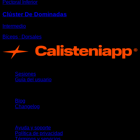
Pectoral Inferior
Clúster De Dominadas
Intermedio
Bíceps ∙ Dorsales
App
Sesiones
Guía del usuario
Novedades
Blog
Changelog
Soporte
Ayuda y soporte
Política de privacidad
Términos y servicios