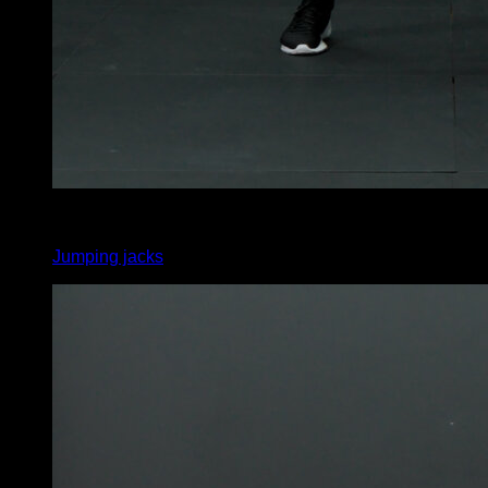
x
20
Jumping jacks