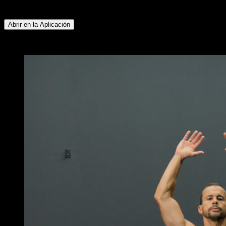
∙ Flexores de Cadera ∙ Pectoral Inferior
Abrir en la Aplicación
x
5
RONDAS