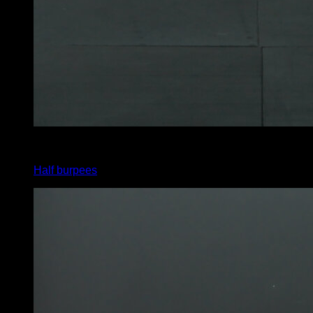
x
20
Half burpees