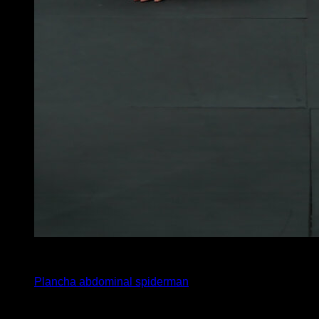
x
20
Plancha abdominal spiderman
Puede que te interese