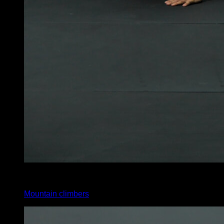
x
20
Mountain climbers