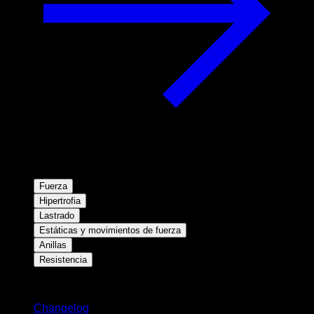
Fuerza
Hipertrofia
Lastrado
Estáticas y movimientos de fuerza
Anillas
Resistencia
Novedades
Changelog