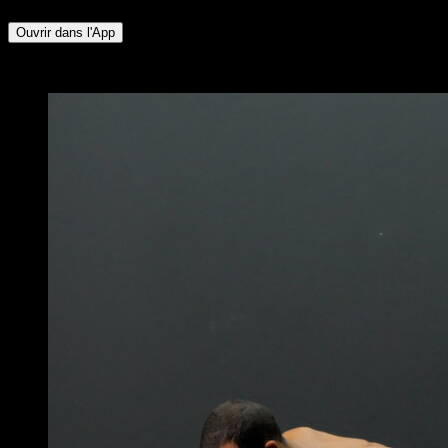
Ouvrir dans l'App
x
5
TOURS