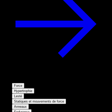
Force
Hypertrophie
Lesté
Statiques et mouvements de force
Anneaux
Endurance