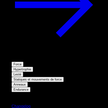
Force
Hypertrophie
Lesté
Statiques et mouvements de force
Anneaux
Endurance
Restez informé
Changelog