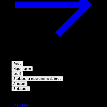
Force
Hypertrophie
Lesté
Statiques et mouvements de force
Anneaux
Endurance
Restez informé
Changelog