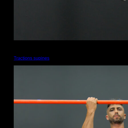
3
x
3
Tractions supines