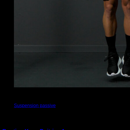
3
x
10
Suspension passive
Vous pourriez aussi aimer