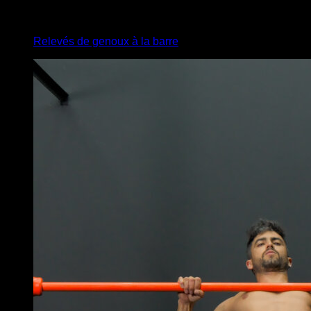
3
x
7
Relevés de genoux à la barre