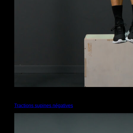
3
x
3
Tractions supines négatives