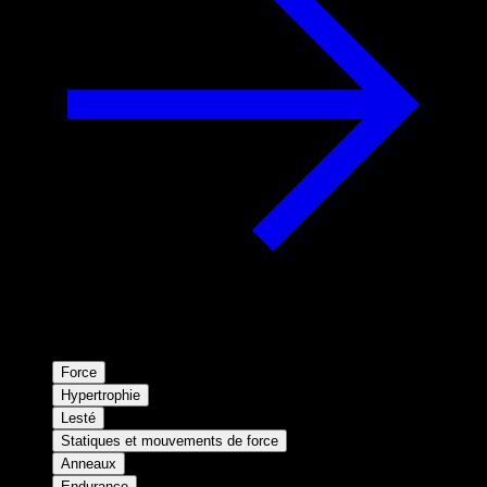
Force
Hypertrophie
Lesté
Statiques et mouvements de force
Anneaux
Endurance