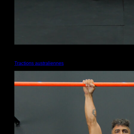
3
x
7
Tractions australiennes