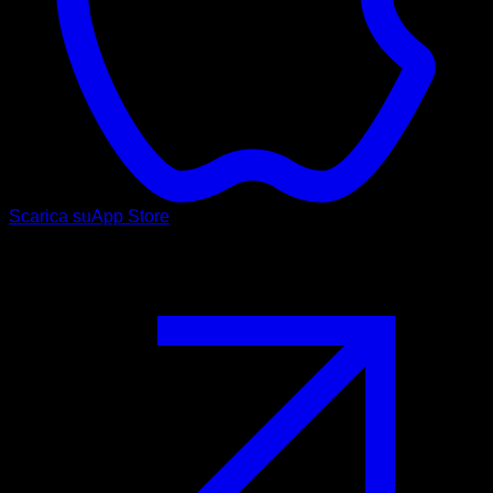
Scarica su
App Store