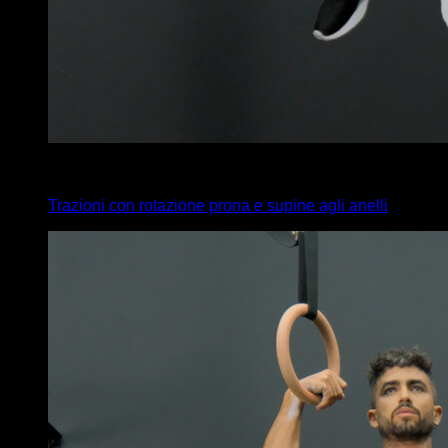
4
x
7
Trazioni con rotazione prona e supine agli anelli