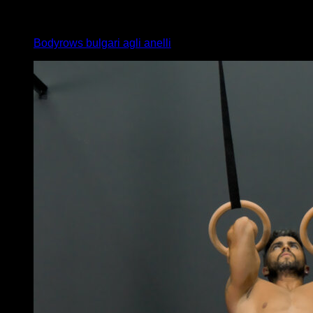
4
x
15
Bodyrows bulgari agli anelli