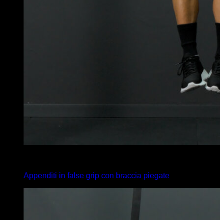
4
x
10
Appenditi in false grip con braccia piegate