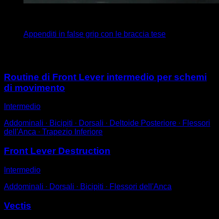
4
x
10
Appenditi in false grip con le braccia tese
Potrebbe piacerti anche
Routine di Front Lever intermedio per schemi
di movimento
Intermedio
Addominali ∙ Bicipiti ∙ Dorsali ∙ Deltoide Posteriore ∙ Flessori
dell'Anca ∙ Trapezio Inferiore
Front Lever Destruction
Intermedio
Addominali ∙ Dorsali ∙ Bicipiti ∙ Flessori dell'Anca
Vectis