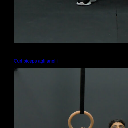
4
x
10
Curl biceps agli anelli