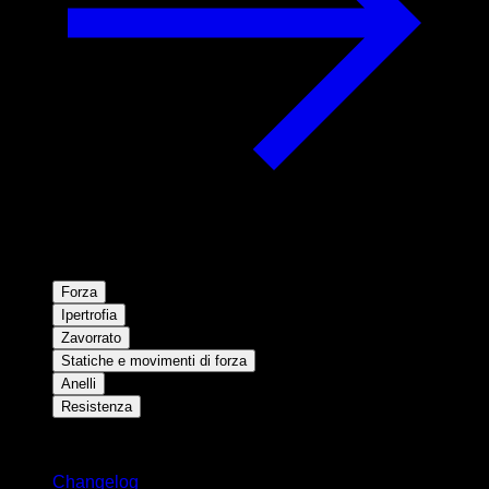
Forza
Ipertrofia
Zavorrato
Statiche e movimenti di forza
Anelli
Resistenza
Rimani aggiornato
Changelog