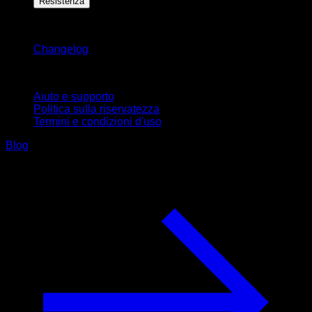
Resistenza
Rimani aggiornato
Changelog
Supporto
Aiuto e supporto
Politica sulla riservatezza
Termini e condizioni d'uso
Blog