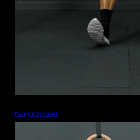
4
x
10
Face pull agli anelli