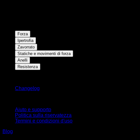
Forza
Ipertrofia
Zavorrato
Statiche e movimenti di forza
Anelli
Resistenza
Rimani aggiornato
Changelog
Supporto
Aiuto e supporto
Politica sulla riservatezza
Termini e condizioni d'uso
Blog