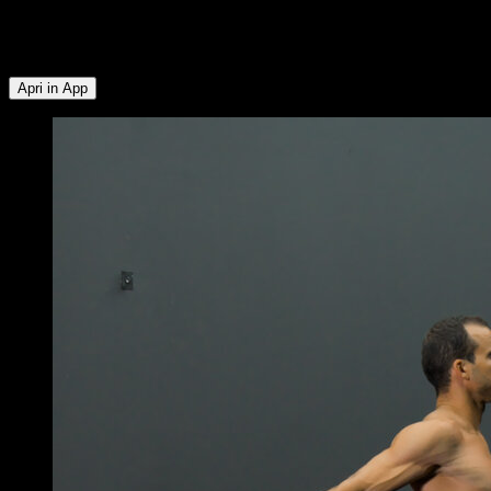
gruppi muscolari: Pettorale Superiore ∙ Deltoide Anteriore ∙
Dorsali ∙ Pettorale Inferiore ∙ Avambracci ∙ Muscoli Posteriori
della Coscia ∙ Quadricipiti ∙ Polpacci
Apri in App