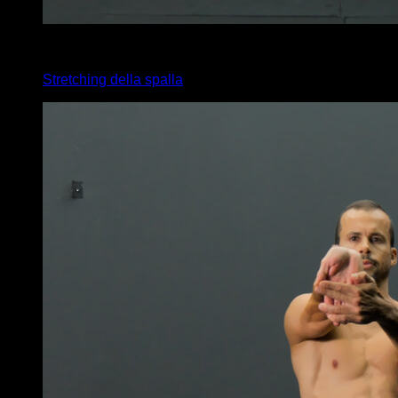
4
x
35
Stretching della spalla