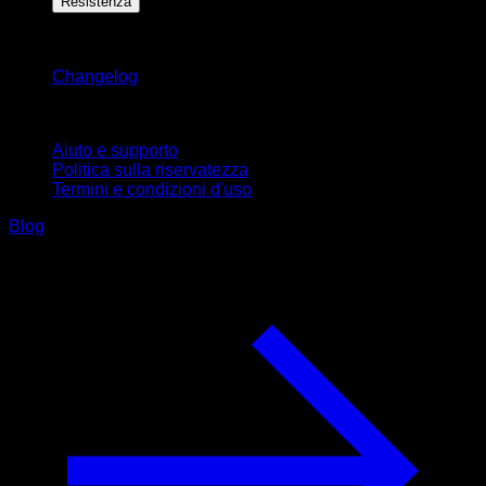
Resistenza
Rimani aggiornato
Changelog
Supporto
Aiuto e supporto
Politica sulla riservatezza
Termini e condizioni d'uso
Blog