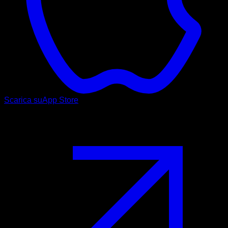
Scarica su
App Store