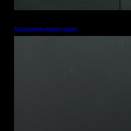
4
x
35
Allungamento apertura gamba