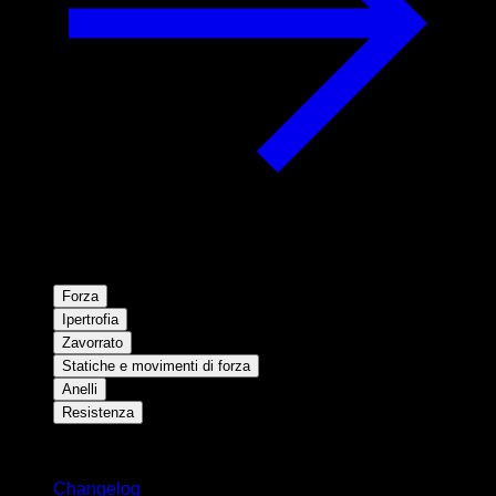
Forza
Ipertrofia
Zavorrato
Statiche e movimenti di forza
Anelli
Resistenza
Rimani aggiornato
Changelog