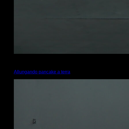
4
x
35
Allungando pancake a terra