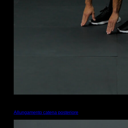
4
x
35
Allungamento catena posteriore