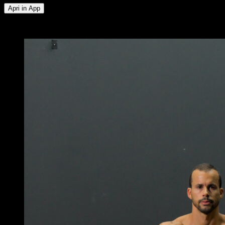
Apri in App
x
10
GIRI