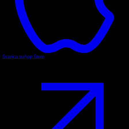
Scarica su
App Store