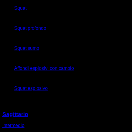
Squat
x
20
Squat profondo
x
20
Squat sumo
x
20
Affondi esplosivi con cambio
x
20
Squat esplosivo
Potrebbe piacerti anche
Sagittario
Intermedio