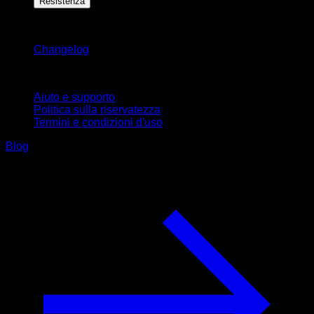
Resistenza
Rimani aggiornato
Changelog
Supporto
Aiuto e supporto
Politica sulla riservatezza
Termini e condizioni d'uso
Blog