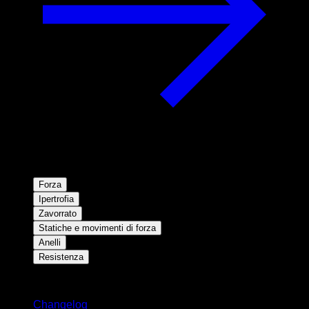
Forza
Ipertrofia
Zavorrato
Statiche e movimenti di forza
Anelli
Resistenza
Rimani aggiornato
Changelog