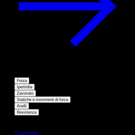
Forza
Ipertrofia
Zavorrato
Statiche e movimenti di forza
Anelli
Resistenza
Rimani aggiornato
Changelog