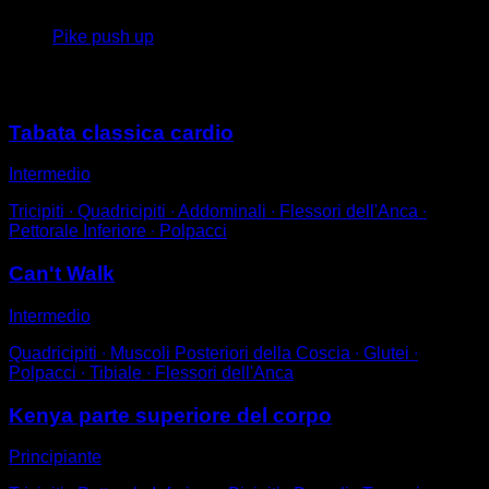
Pike push up
Potrebbe piacerti anche
Tabata classica cardio
Intermedio
Tricipiti ∙ Quadricipiti ∙ Addominali ∙ Flessori dell'Anca ∙
Pettorale Inferiore ∙ Polpacci
Can't Walk
Intermedio
Quadricipiti ∙ Muscoli Posteriori della Coscia ∙ Glutei ∙
Polpacci ∙ Tibiale ∙ Flessori dell'Anca
Kenya parte superiore del corpo
Principiante