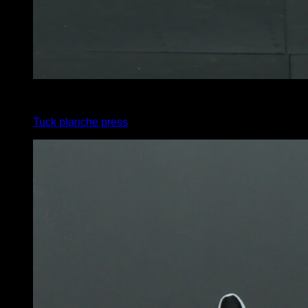
3
x
3
Tuck planche press