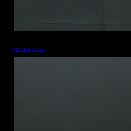
3
x
1
Straddle press