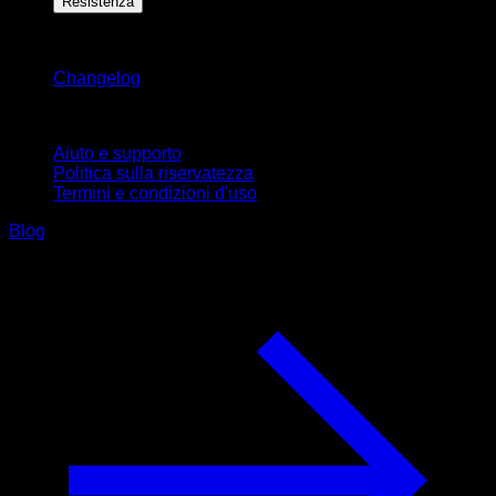
Resistenza
Rimani aggiornato
Changelog
Supporto
Aiuto e supporto
Politica sulla riservatezza
Termini e condizioni d'uso
Blog