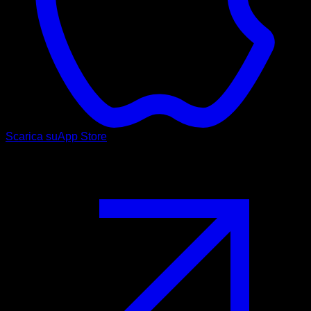
Scarica su
App Store