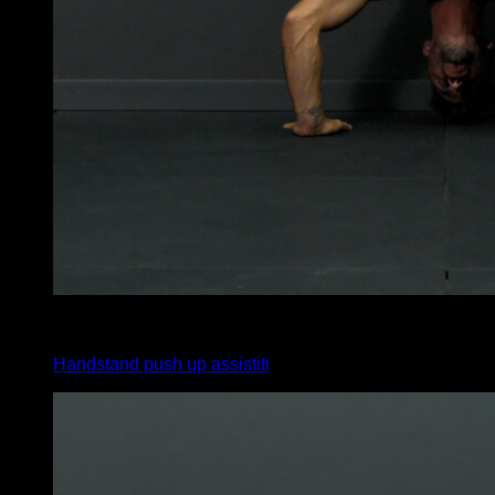
3
x
8
Handstand push up assistiti