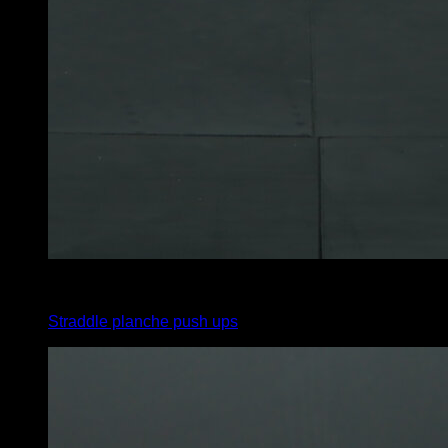
3
x
1
Straddle planche push ups