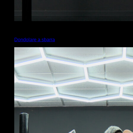
3
x
5
Dondolare a sbarra