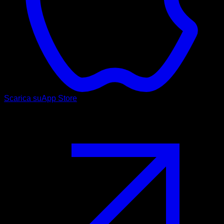
Scarica su
App Store