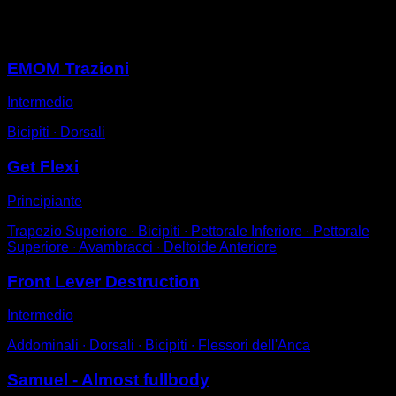
Potrebbe piacerti anche
EMOM Trazioni
Intermedio
Bicipiti ∙ Dorsali
Get Flexi
Principiante
Trapezio Superiore ∙ Bicipiti ∙ Pettorale Inferiore ∙ Pettorale
Superiore ∙ Avambracci ∙ Deltoide Anteriore
Front Lever Destruction
Intermedio
Addominali ∙ Dorsali ∙ Bicipiti ∙ Flessori dell'Anca
Samuel - Almost fullbody