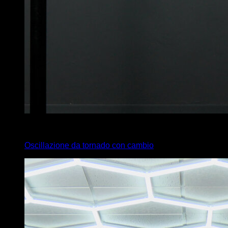
3
x
3
Oscillazione da tornado con cambio