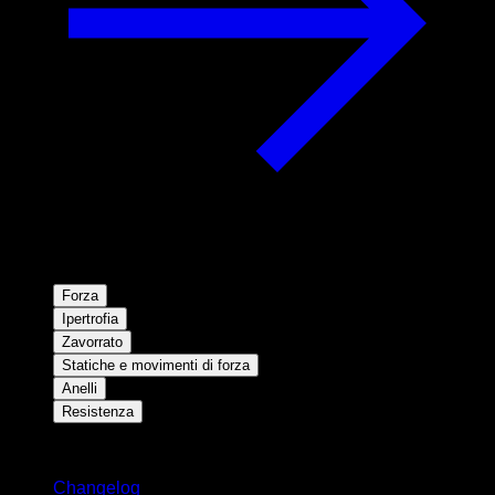
Forza
Ipertrofia
Zavorrato
Statiche e movimenti di forza
Anelli
Resistenza
Rimani aggiornato
Changelog