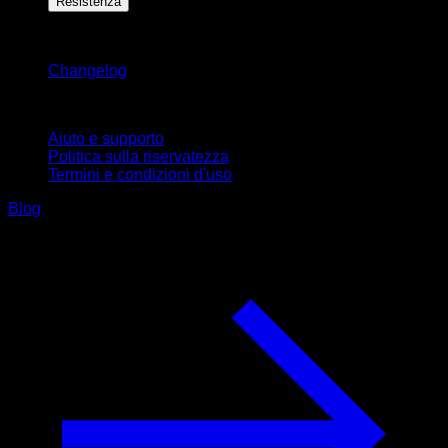
Resistenza
Rimani aggiornato
Changelog
Supporto
Aiuto e supporto
Politica sulla riservatezza
Termini e condizioni d'uso
Blog