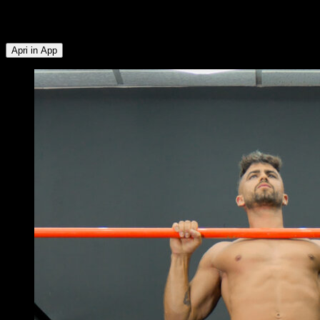
Tibiale ∙ Glutei ∙ Muscoli Posteriori della Coscia ∙ Flessori
dell'Anca ∙ Lombari
Apri in App