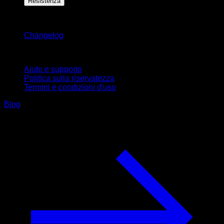
Resistenza
Rimani aggiornato
Changelog
Supporto
Aiuto e supporto
Politica sulla riservatezza
Termini e condizioni d'uso
Blog