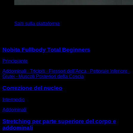
5
x
10
Salti sulla piattaforma
Potrebbe piacerti anche
Nobita Fullbody Total Beginners
Principiante
Addominali ∙ Tricipiti ∙ Flessori dell'Anca ∙ Pettorale Inferiore ∙
Glutei ∙ Muscoli Posteriori della Coscia
Correzione del nucleo
Intermedio
Addominali
Stretching per parte superiore del corpo e
addominali