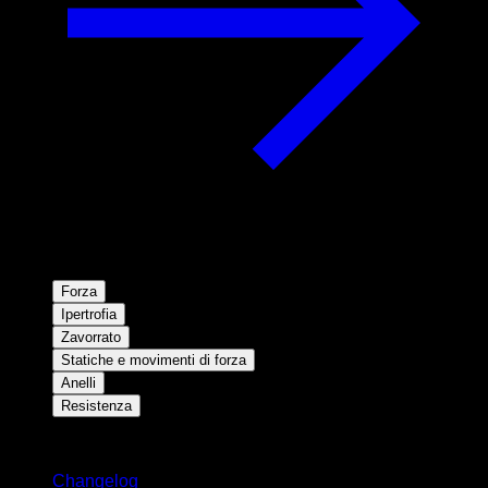
Forza
Ipertrofia
Zavorrato
Statiche e movimenti di forza
Anelli
Resistenza
Rimani aggiornato
Changelog