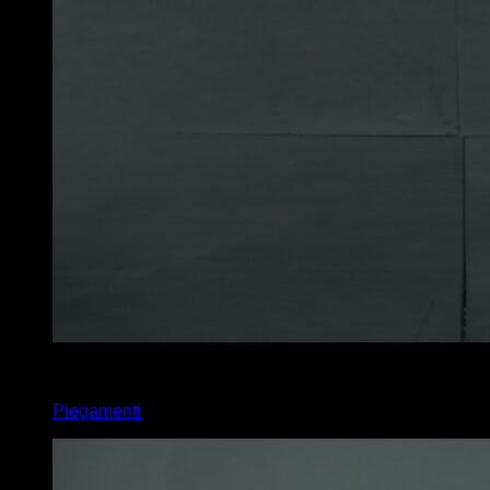
3
x
32
Piegamenti