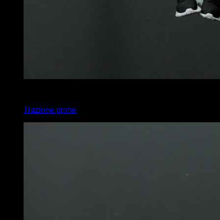
4
x
14
Trazione prone