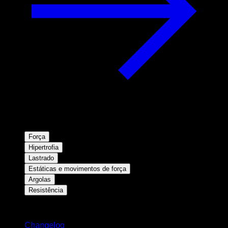
Força
Hipertrofia
Lastrado
Estáticas e movimentos de força
Argolas
Resistência
Mantenha-se atualizado
Changelog