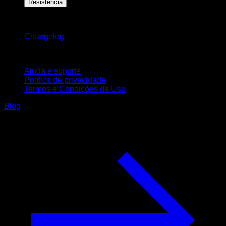
Resistência
Mantenha-se atualizado
Changelog
Suporte
Ajuda e suporte
Política de privacidade
Termos e Condições de Uso
Blog