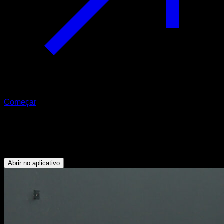
Começar
Agachamento parcial
Quadríceps - Isquiotibiais - Glúteos
Abrir no aplicativo