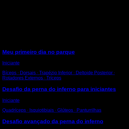
Coloque as pernas com uma abertura um pouco maior
que a dos ombros, pontas dos pés ligeiramente para
fora.
Flexione os joelhos para descer até cerca de 45° e
volte a subir.
Mantenha as costas retas.
Sessões
Meu primeiro dia no parque
Iniciante
Bíceps ∙ Dorsais ∙ Trapézio Inferior ∙ Deltoide Posterior ∙
Rotadores Externos ∙ Tríceps
Desafio da perna do inferno para iniciantes
Iniciante
Quadríceps ∙ Isquiotibiais ∙ Glúteos ∙ Panturrilhas
Desafio avançado da perna do inferno