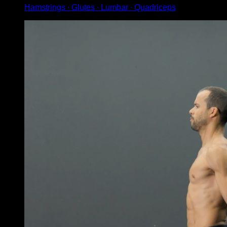
Hamstrings ∙ Glutes ∙ Lumbar ∙ Quadriceps