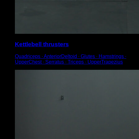
Kettlebell thrusters
Quadriceps ∙ AnteriorDeltoid ∙ Glutes ∙ Hamstrings ∙
UpperChest ∙ Serratus ∙ Triceps ∙ UpperTrapezius