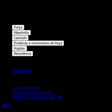
Força
Hipertrofia
Lastrado
Estáticas e movimentos de força
Argolas
Resistência
Mantenha-se atualizado
Changelog
Suporte
Ajuda e suporte
Política de privacidade
Termos e Condições de Uso
Blog