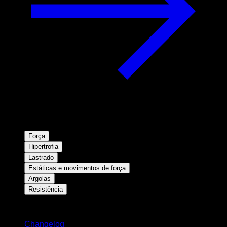
Força
Hipertrofia
Lastrado
Estáticas e movimentos de força
Argolas
Resistência
Mantenha-se atualizado
Changelog