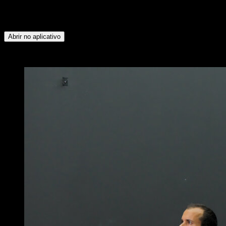
Isquiotibiais ∙ Tríceps ∙ Abdominais ∙ Flexores do Quadril ∙
Peitoral Inferior ∙ Panturrilhas ∙ Lombares ∙ Peitoral Superior ∙
Tibial ∙ Deltoide Posterior
Abrir no aplicativo
x
4
RODADAS