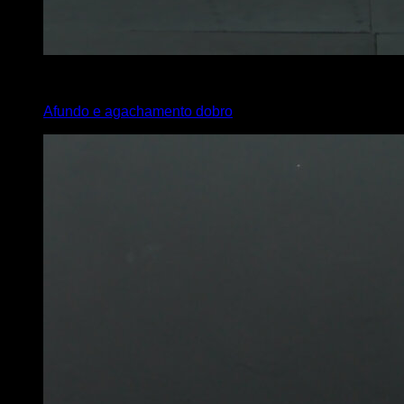
x
6
Afundo e agachamento dobro