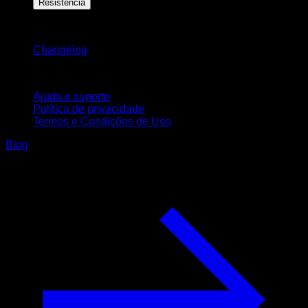
Resistência
Mantenha-se atualizado
Changelog
Suporte
Ajuda e suporte
Política de privacidade
Termos e Condições de Uso
Blog