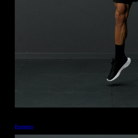
x
10
Burpees