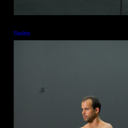
x
12
Flexões