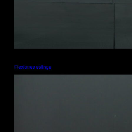
3
x
6
Flexiones esfinge