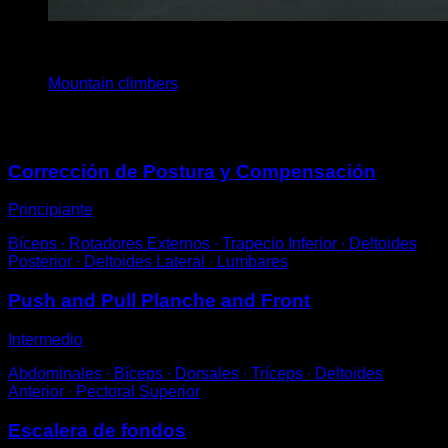
3
x
15
Mountain climbers
Puede que te interese
Corrección de Postura y Compensación
Principiante
Bíceps ∙ Rotadores Externos ∙ Trapecio Inferior ∙ Deltoides
Posterior ∙ Deltoides Lateral ∙ Lumbares
Push and Pull Planche and Front
Intermedio
Abdominales ∙ Bíceps ∙ Dorsales ∙ Tríceps ∙ Deltoides
Anterior ∙ Pectoral Superior
Escalera de fondos