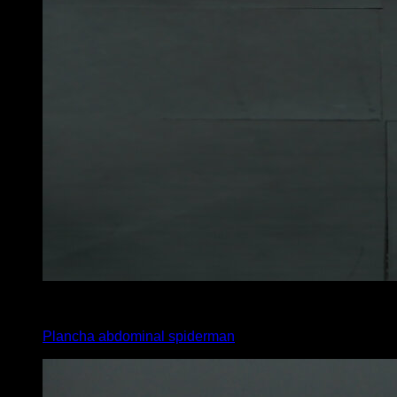
3
x
15
Plancha abdominal spiderman