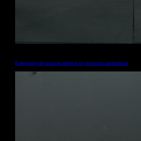
3
x
15
Extensión de brazos alterna en plancha abdominal