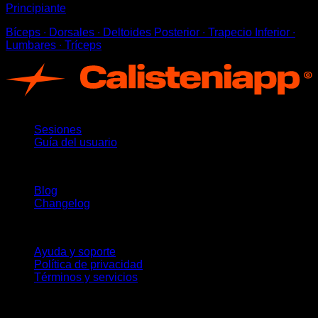
Principiante
Bíceps ∙ Dorsales ∙ Deltoides Posterior ∙ Trapecio Inferior ∙
Lumbares ∙ Tríceps
App
Sesiones
Guía del usuario
Novedades
Blog
Changelog
Soporte
Ayuda y soporte
Política de privacidad
Términos y servicios
¡Síguenos!