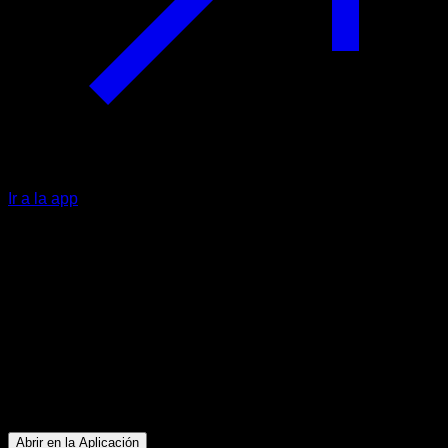
Ir a la app
Intermedio
Reto De Piernas Inferno Avanzado
Cuádriceps ∙ Isquiotibiales ∙ Glúteos ∙ Gemelos
9
min
Sesión para atletas de nivel Intermedio. Entrena los
siguientes grupos musculares: Cuádriceps ∙ Isquiotibiales ∙
Glúteos ∙ Gemelos
Abrir en la Aplicación