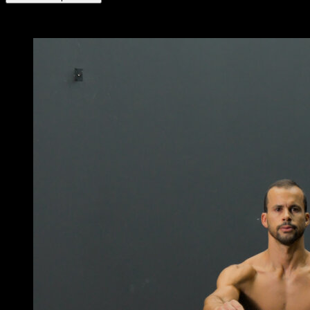
x
20
RONDAS