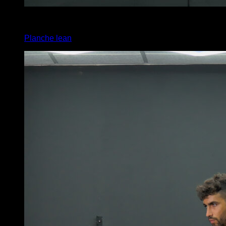
3
x
20
Planche lean