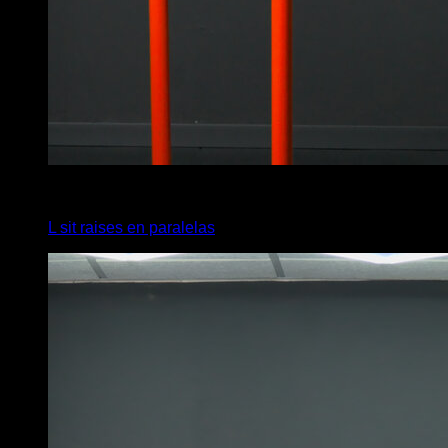
4
x
8
L sit raises en paralelas