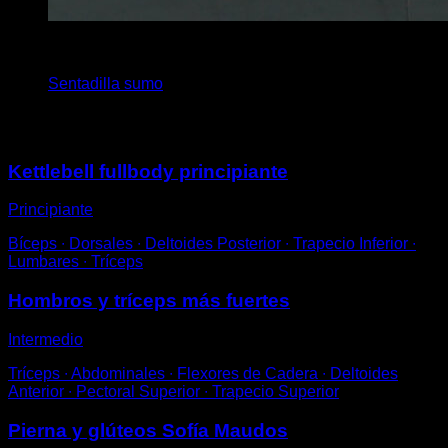
4
x
25
Sentadilla sumo
Puede que te interese
Kettlebell fullbody principiante
Principiante
Bíceps ∙ Dorsales ∙ Deltoides Posterior ∙ Trapecio Inferior ∙
Lumbares ∙ Tríceps
Hombros y tríceps más fuertes
Intermedio
Tríceps ∙ Abdominales ∙ Flexores de Cadera ∙ Deltoides
Anterior ∙ Pectoral Superior ∙ Trapecio Superior
Pierna y glúteos Sofía Maudos