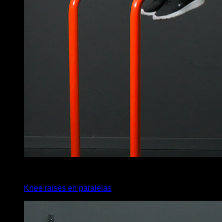
4
x
16
Knee raises en paralelas