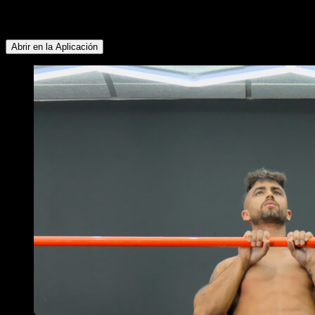
Deltoides Anterior ∙ Flexores de Cadera ∙ Cuádriceps ∙
Glúteos ∙ Isquiotibiales
Abrir en la Aplicación