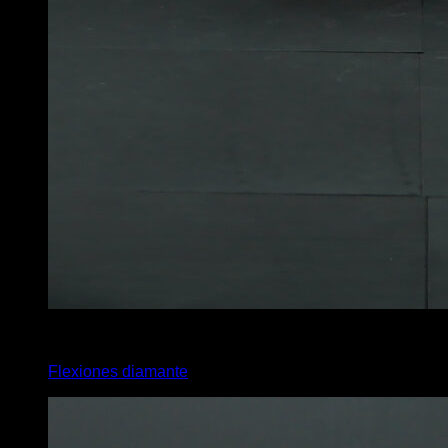
4
x
12
Flexiones diamante