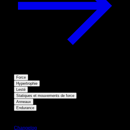
Force
Hypertrophie
Lesté
Statiques et mouvements de force
Anneaux
Endurance
Restez informé
Changelog