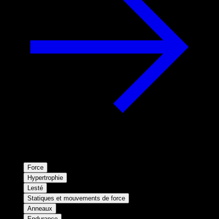
Force
Hypertrophie
Lesté
Statiques et mouvements de force
Anneaux
Endurance