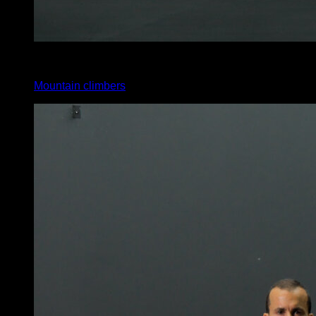
x
45
Mountain climbers