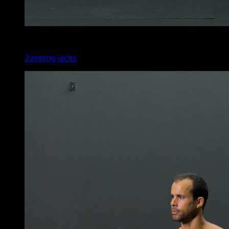
x
45
Jumping jacks