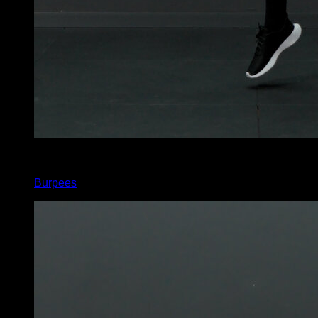
x
45
Burpees