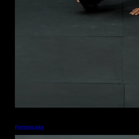
x
45
Pompes pike