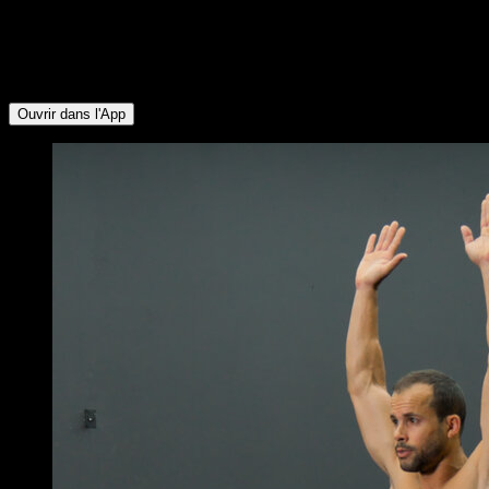
Abdominaux ∙ Fléchisseurs de Hanche ∙ Pectoraux Inférieurs
∙ Mollets ∙ Fessiers ∙ Lombaires ∙ Deltoïde Antérieur ∙
Pectoraux Supérieurs ∙ Deltoïde Latéral ∙ Ischio-jambiers ∙
Tibial
Ouvrir dans l'App