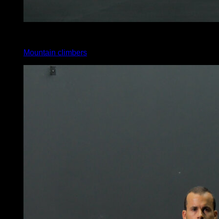
x
45
Mountain climbers