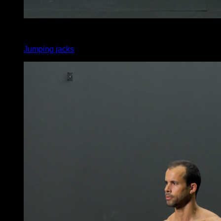
x
45
Jumping jacks