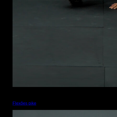
x
45
Flexões pike