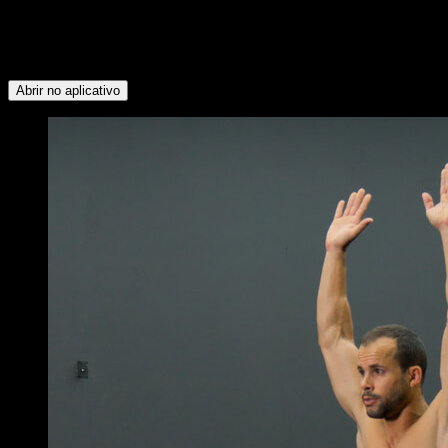
seguintes grupos musculares: Tríceps ∙ Quadríceps ∙
Abdominais ∙ Flexores do Quadril ∙ Peitoral Inferior ∙
Panturrilhas ∙ Glúteos ∙ Lombares ∙ Deltoide Anterior ∙
Peitoral Superior ∙ Deltoide Lateral ∙ Isquiotibiais ∙ Tibial
Abrir no aplicativo