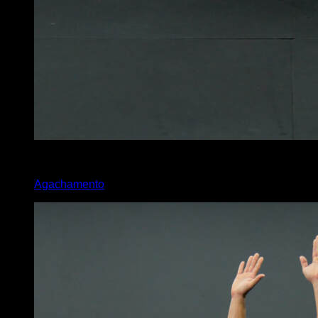
x
45
Agachamento