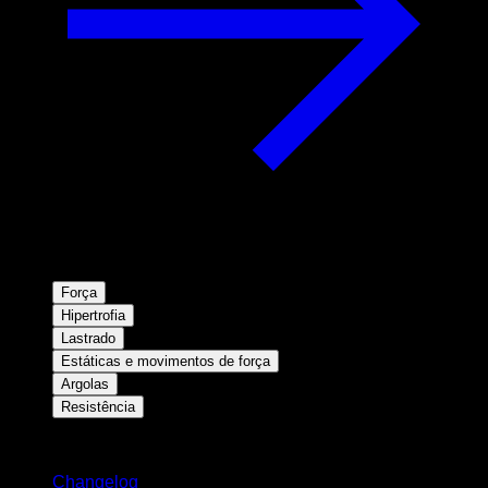
Força
Hipertrofia
Lastrado
Estáticas e movimentos de força
Argolas
Resistência
Mantenha-se atualizado
Changelog