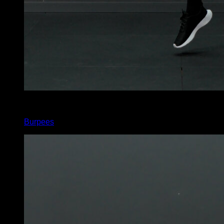
x
45
Burpees