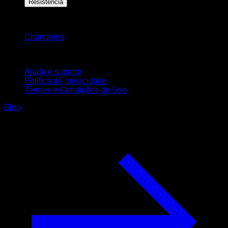
Resistência
Mantenha-se atualizado
Changelog
Suporte
Ajuda e suporte
Política de privacidade
Termos e Condições de Uso
Blog